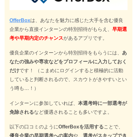
OfferBox
は、あなたを魅力に感じた大手を含む優良
企業から直接インターンの特別招待がもらえ、
早期選
考や早期内定のチャンス
があるアプリです。
優良企業のインターンから特別招待をもらうには、
あ
なたの強みや専攻などをプロフィールに入力しておく
だけ
です！ （こまめにログインすると積極的に活動
していると判断されるので、スカウトがきやすいとい
う噂も…！）
インターンに参加していれば、
本選考時に一部選考が
免除される
など優遇されることも多いですよ。
以下の口コミのように
OfferBoxを活用する
ことで、
優良企業の早期選考への案内
や、
選考がスキップでき