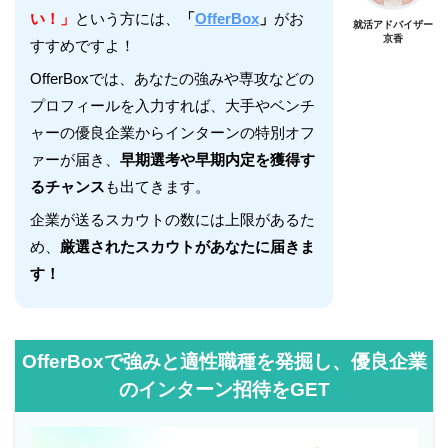
い！」
という方には、
「
OfferBox
」
がお
就活アドバイザー
京香
すすめですよ！
OfferBoxでは、あなたの強みや専攻などの
プロフィールを入力すれば、大手やベンチ
ャーの優良企業からインターンの特別オフ
ァーが届き、
早期選考や早期内定を獲得す
るチャンス
も出てきます。
企業が送るスカウトの数には上限があるた
め、
厳選されたスカウトがあなたに届きま
す！
OfferBoxで強みと適性職種を発掘し、優良企業
のインターン招待をGET