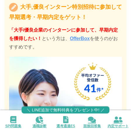
大手,優良インターン特別招待に参加して
早期選考・早期内定をゲット！
「大手/優良企業のインターンに参加して、早期内定
を獲得したい！
という方は、
OfferBox
を使うのがお
すすめです。
＼ LINE追加で無料特典をプレゼント中! ／
SPI問題集
適職診断
選考通過ES
面接回答集
内定サポート