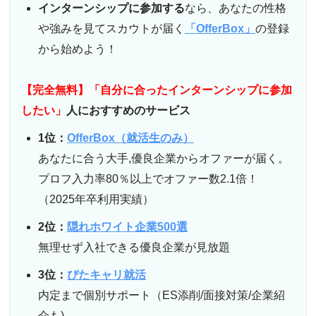
インターンシップに参加する
なら、あなたの性格
や強みを見てスカウトが届く
「OfferBox」
の登録
から始めよう！
【完全無料】「自分に合ったインターンシップに参加
したい」
人におすすめのサービス
1位：
OfferBox（就活生のみ）
あなたに合う大手,優良企業からオファーが届く。
プロフ入力率80％以上でオファー数2.1倍！
（2025年卒利用実績）
2位：
隠れホワイト企業500選
無理せず入社できる優良企業が見放題
3位：
ぴたキャリ就活
内定まで個別サポート（ES添削/面接対策/企業紹
介も)