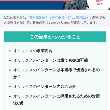
就活の教科書は、
有料職業紹介
（
許可番号：27-ユ-304518
）の厚生労働
大臣許可を受けている株式会社Synergy Careerが運営しています。
この記事からわかること
オリックスの
事業内容
オリックスの
インターンは誰でも参加可能！
オリックスの
インターンは
本選考で優遇されるの
か？
オリックスの
インターン内容
の紹介
オリックスの
インターンに採用されるための対策
法6選