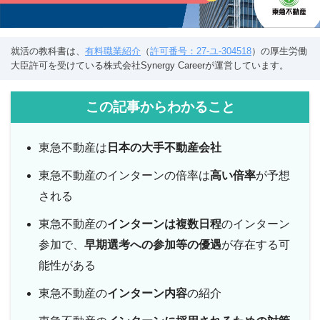
就活の教科書は、
有料職業紹介
（
許可番号：27-ユ-304518
）の厚生労働
大臣許可を受けている株式会社Synergy Careerが運営しています。
この記事からわかること
東急不動産は
日本の大手不動産会社
東急不動産のインターンの倍率は
高い倍率
が予想
される
東急不動産の
インターンは複数日程
のインターン
参加で、
早期選考への参加等の優遇
が存在する可
能性がある
東急不動産の
インターン内容
の紹介