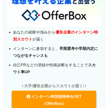
あなたの経験や強みから
優良企業のインターン特
別スカウト
が届く
インターンに参加すると、
早期選考や早期内定に
つながるチャンスも
自己PRなどの登録や性格診断をすることで
スカ
ウト率UP
\ 大手/優良企業からスカウトが届く! /
インターン特別招待枠をGET
（OfferBox）