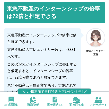
東急不動産のインターンシップの倍率
は72倍と推定できる
東急不動産のインターンシップの倍率は倍
と推定できます。
東急不動産のプレエントリー数は、43331
就活アドバイザー
京香
人です。
この3分の1がインターンシップに参加する
と仮定すると、インターンシップの倍率
は、72倍程度であると推定できます。
東急不動産は人気企業であり、実施されて
＼ LINE追加で無料特典をプレゼント中! ／
いるインターンシップも複数日程のものが
多く、冬インターンの受け入れ人数は40名
程度と狭き門となっています。
SPI問題集
適職診断
選考通過ES
面接回答集
内定サポート