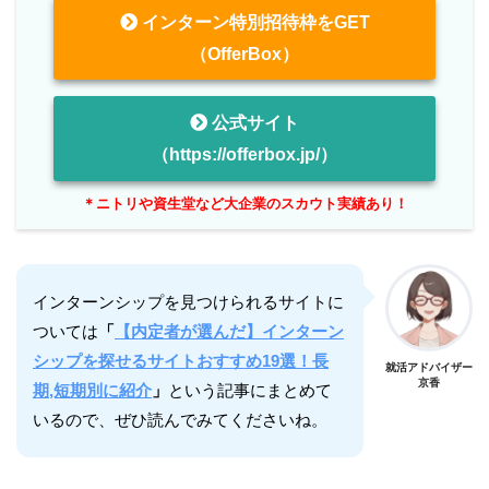
インターン特別招待枠をGET
（OfferBox）
公式サイト
（https://offerbox.jp/）
＊ニトリや資生堂など大企業のスカウト実績あり！
インターンシップを見つけられるサイトに
ついては
「
【内定者が選んだ】インターン
シップを探せるサイトおすすめ19選！長
就活アドバイザー
京香
期,短期別に紹介
」
という記事にまとめて
いるので、ぜひ読んでみてくださいね。