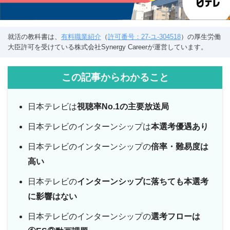
就活の教科書は、
有料職業紹介
（
許可番号：27-ユ-304518
）の厚生労働
大臣許可を受けている株式会社Synergy Careerが運営しています。
この記事からわかること
日本テレビは
視聴率No.1の主要放送局
日本テレビのインターンシップは
本選考優遇あり
日本テレビのインターンシップの
倍率・難易度は
高い
日本テレビの
インターンシップに落ちても本選考
に影響はない
日本テレビのインターンシップの
選考フローは