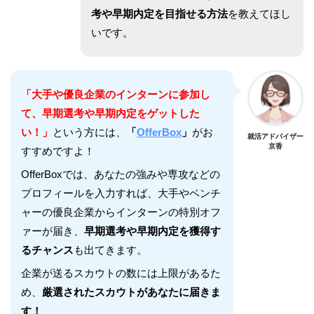
考や早期内定を目指せる方法
を教えてほし
いです。
「大手や優良企業のインターンに参加し
て、早期選考や早期内定をゲットした
い！」
という方には、
「
OfferBox
」
がお
就活アドバイザー
京香
すすめですよ！
OfferBoxでは、あなたの強みや専攻などの
プロフィールを入力すれば、大手やベンチ
ャーの優良企業からインターンの特別オフ
ァーが届き、
早期選考や早期内定を獲得す
るチャンス
も出てきます。
企業が送るスカウトの数には上限があるた
め、
厳選されたスカウトがあなたに届きま
す！