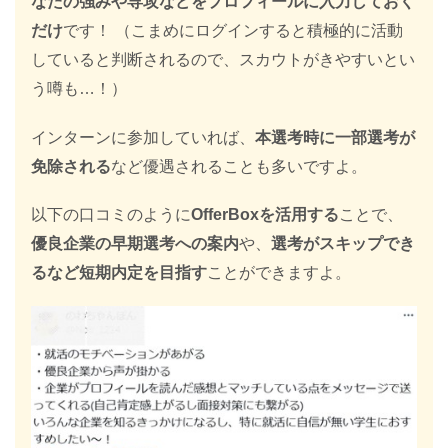
なたの強みや専攻などをプロフィールに入力しておく
だけ
です！ （こまめにログインすると積極的に活動
していると判断されるので、スカウトがきやすいとい
う噂も…！）
インターンに参加していれば、
本選考時に一部選考が
免除される
など優遇されることも多いですよ。
以下の口コミのように
OfferBoxを活用する
ことで、
優良企業の早期選考への案内
や、
選考がスキップでき
るなど短期内定を目指す
ことができますよ。