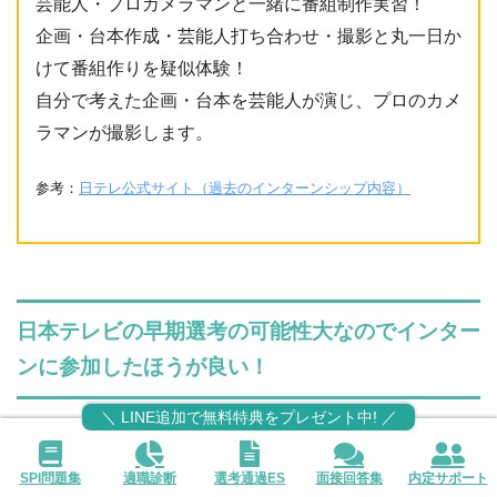
芸能人・プロカメラマンと一緒に番組制作実習！
企画・台本作成・芸能人打ち合わせ・撮影と丸一日か
けて番組作りを疑似体験！
自分で考えた企画・台本を芸能人が演じ、プロのカメ
ラマンが撮影します。
参考：
日テレ公式サイト（過去のインターンシップ内容）
日本テレビの早期選考の可能性大なのでインター
ンに参加したほうが良い！
＼ LINE追加で無料特典をプレゼント中! ／
早期選考についての具体的なデータは得られませんでし
た。
SPI問題集
適職診断
選考通過ES
面接回答集
内定サポート