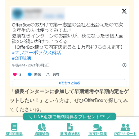
「優良インターンに参加して早期選考や早期内定をゲ
ットしたい！」
という方は、ぜひOfferBoxで探してみ
てくださいね。
＼ LINE追加で無料特典をプレゼント中! ／
\ 大手/優良企業からスカウトが届く! /
SPI問題集
適職診断
選考通過ES
面接回答集
内定サポート
インターン特別招待をGET