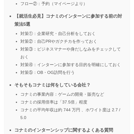
フロー②：予約（マイページより）
【就活生必見】コナミのインターンに参加する前の対
策法5選
対策①：企業研究・自己分析をしておく
対策②：自己PRやガクチカを作っておく
対策③：ビジネスマナーや身だしなみをチェックして
おく
対策④：インターンに参加する目的を明確にしておく
対策⑤：OB・OG訪問を行う
そもそもコナミは何をしている会社？
コナミの事業内容：ゲームの開発・販売など
コナミの採用倍率は「37.5倍」程度
コナミの平均年収は約 744 万円 、ホワイト度は 2.7 /
5.0
コナミのインターンシップに関するよくある質問