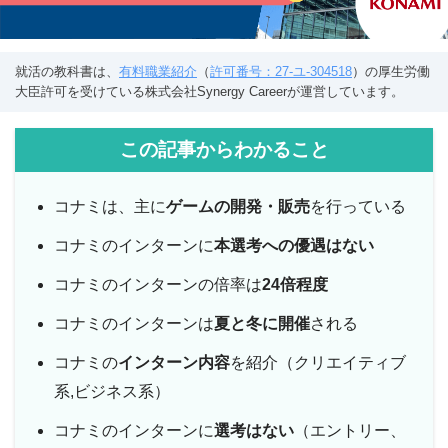
就活の教科書は、
有料職業紹介
（
許可番号：27-ユ-304518
）の厚生労働
大臣許可を受けている株式会社Synergy Careerが運営しています。
この記事からわかること
コナミは、主に
ゲームの開発・販売
を行っている
コナミのインターンに
本選考への優遇はない
コナミのインターンの倍率は
24倍程度
コナミのインターンは
夏と冬に開催
される
コナミの
インターン内容
を紹介（クリエイティブ
系,ビジネス系）
コナミのインターンに
選考はない
（エントリー、