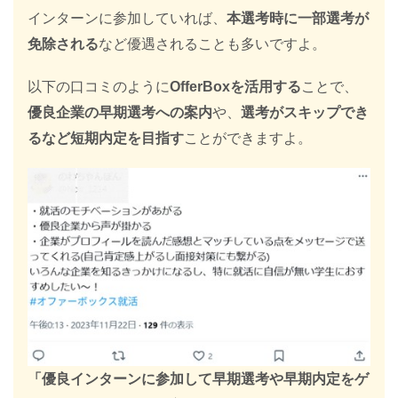
インターンに参加していれば、
本選考時に一部選考が
免除される
など優遇されることも多いですよ。
以下の口コミのように
OfferBoxを活用する
ことで、
優良企業の早期選考への案内
や、
選考がスキップでき
るなど短期内定を目指す
ことができますよ。
「優良インターンに参加して早期選考や早期内定をゲ