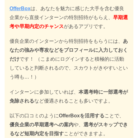
OfferBox
は、あなたを魅力に感じた大手を含む優良
企業から直接インターンの特別招待がもらえ、
早期選
考や早期内定のチャンス
があるアプリです。
優良企業のインターンから特別招待をもらうには、
あ
なたの強みや専攻などをプロフィールに入力しておく
だけ
です！ （こまめにログインすると積極的に活動
していると判断されるので、スカウトがきやすいとい
う噂も…！）
インターンに参加していれば、
本選考時に一部選考が
免除される
など優遇されることも多いですよ。
以下の口コミのように
OfferBoxを活用する
ことで、
優良企業の早期選考への案内
や、
選考がスキップでき
るなど短期内定を目指す
ことができますよ。