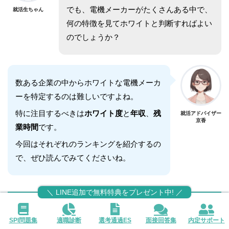
でも、電機メーカーがたくさんある中で、
就活生ちゃん
何の特徴を見てホワイトと判断すればよい
のでしょうか？
数ある企業の中からホワイトな電機メーカ
ーを特定するのは難しいですよね。
特に注目するべきは
ホワイト度
と
年収
、
残
就活アドバイザー
京香
業時間
です。
今回はそれぞれのランキングを紹介するの
で、ぜひ読んでみてくださいね。
＼ LINE追加で無料特典をプレゼント中! ／
電機メーカー業界のホワイト/優良企業ランキン
グ一覧
SPI問題集
適職診断
選考通過ES
面接回答集
内定サポート