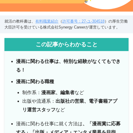
就活の教科書は、
有料職業紹介
（
許可番号：27-ユ-304518
）の厚生労働
大臣許可を受けている株式会社Synergy Careerが運営しています。
この記事からわかること
漫画に関わる仕事は、特別な経験がなくてもでき
る！
漫画に関わる職種
制作系：
漫画家、編集者
など
出版や流通系：
出版社の営業、電子書籍アプ
リ運営スタッフ
など
漫画に関わる仕事に就く方法は
、「漫画賞に応募
する」「出版・メディア・エンタメ業界を目指