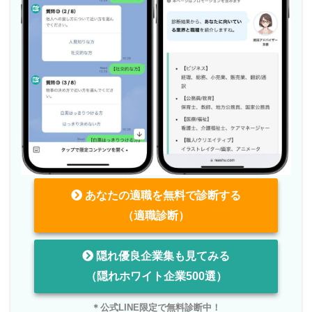
あなたの適職を無料で診断する
（適職診断）
隠れ優良企業集も見てみる
（隠れホワイト企業500選）
＊公式LINE限定で無料診断中！