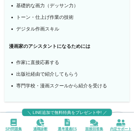
基礎的な画力（デッサン力）
トーン・仕上げ作業の技術
デジタル作画スキル
漫画家のアシスタントになるためには
作家に直接応募する
出版社経由で紹介してもらう
専門学校・漫画スクールから紹介を受ける
＼ LINE追加で無料特典をプレゼント中! ／
アシスタントは、漫画家を目指す人にとっ
SPI問題集
適職診断
選考通過ES
面接回答集
内定サポート
て実践的な技術を積める良い入口です！