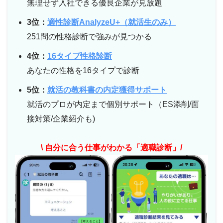
無理せず入社できる優良企業が見放題
3位：
適性診断AnalyzeU+（就活生のみ）
251問の性格診断で強みが見つかる
4位：
16タイプ性格診断
あなたの性格を16タイプで診断
5位：
就活の教科書の内定獲得サポート
就活のプロが内定まで個別サポート（ES添削/面
接対策/企業紹介も)
\ 自分に合う仕事がわかる「適職診断」/