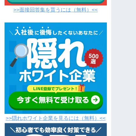
>>面接回答集を貰うには（無料）<<
>>隠れホワイト企業を見るには（無料）<<