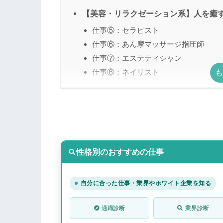
【美容・リラクゼーション系】人を癒す
仕事⑤：セラピスト
仕事⑥：あん摩マッサージ指圧師
仕事⑦：エステティシャン
仕事⑧：ネイリスト
【福祉・看護系】人を癒す/癒し系の人
仕事⑨：看護師
仕事⑩：助産師
仕事⑪：保育士
性格別のおすすめの仕事
仕事⑫：介護福祉士
【スピリチュアル系】人を癒す/癒し系
自分に合った仕事・業界やホワイト企業を知る
仕事⑬：スピリチュアルカウンセラー
仕事⑭：レイキヒーラー
適職診断
業界診断