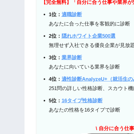
【完全無料】「自分に合う仕事や業界が
1位：
適職診断
あなたに合った仕事を客観的に診断
2位：
隠れホワイト企業500選
無理せず入社できる優良企業が見放
3位：
業界診断
あなたに向いている業界を診断
4位：
適性診断AnalyzeU+（就活生
251問の詳しい性格診断、スカウト
5位：
16タイプ性格診断
あなたの性格を16タイプで診断
\ 自分に合う仕