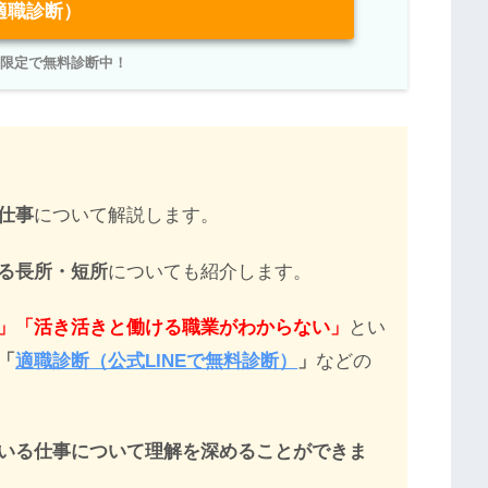
適職診断）
NE限定で無料診断中！
仕事
について解説します。
る長所・短所
についても紹介します。
」「活き活きと働ける職業がわからない」
とい
「
適職診断（公式LINEで無料診断）
」
などの
いる仕事
について理解を深めることができま