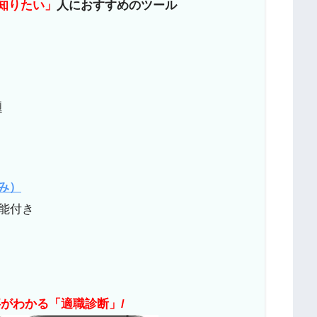
知りたい」
人におすすめのツール
題
のみ）
機能付き
事がわかる「適職診断」/