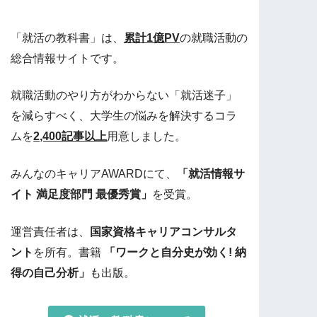
「就活の教科書」は、
累計1億PV
の就職活動の
総合情報サイトです。
就職活動のやり方がわからない「就活迷子」
を減らすべく、大学生の悩みを解決するコラ
ムを
2,400記事以上
用意しました。
みんなのキャリアAWARDにて、
「就活情報サ
イト 満足度部門 最優秀賞」
を受賞。
運営責任者は、
国家資格キャリアコンサルタ
ント
を所有。書籍
「ワークと自分史が効く! 納
得の自己分析」
も出版。