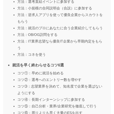
方法：選考直結イベントに参加する
方法：小規模の合同説明会（合説）に参加する
方法：逆求人アプリを使って優良企業からスカウトを
もらう
方法：就活のプロにあなたに合う企業紹介してもらう
方法：OB/OG訪問をする
方法：IT業界志望なら優良IT企業から早期内定をもら
う
方法：コネを使う
就活を早く終わらせるコツ6選
コツ①：早めに就活を始める
コツ②：選考へのエントリー数を増やす
コツ➂：志望業界を決めて、知名度で企業を選ばない
ようにする
コツ④：長期インターンシップに参加する
コツ⑤：自己分析・業界/企業研究を徹底して行う
コツ⑥：周りよりも早く大量のESを出す