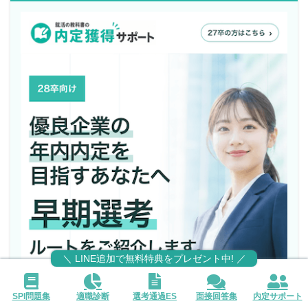
＼ LINE追加で無料特典をプレゼント中! ／
SPI問題集
適職診断
選考通過ES
面接回答集
内定サポート