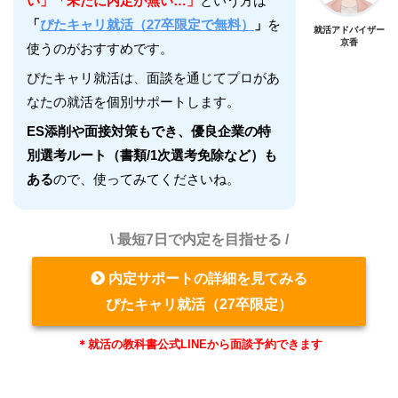
い」「未だに内定が無い…」
という方は
「
ぴたキャリ就活（27卒限定で無料）
」
を
就活アドバイザー
京香
使うのがおすすめです。
ぴたキャリ就活は、面談を通じてプロがあ
なたの就活を個別サポートします。
ES添削や面接対策もでき、優良企業の特
別選考ルート（書類/1次選考免除など）も
ある
ので、使ってみてくださいね。
\ 最短7日で内定を目指せる /
内定サポートの詳細を見てみる
ぴたキャリ就活（27卒限定）
＊就活の教科書公式LINEから面談予約できます