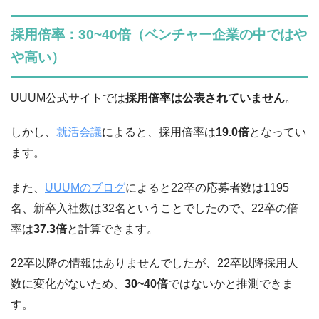
採用倍率：30~40倍（ベンチャー企業の中ではや
や高い）
UUUM公式サイトでは
採用倍率は公表されていません
。
しかし、
就活会議
によると、採用倍率は
19.0倍
となってい
ます。
また、
UUUMのブログ
によると22卒の応募者数は1195
名、新卒入社数は32名ということでしたので、22卒の倍
率は
37.3倍
と計算できます。
22卒以降の情報はありませんでしたが、22卒以降採用人
数に変化がないため、
30~40倍
ではないかと推測できま
す。