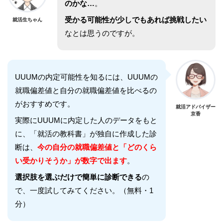
のかな…
。
受かる可能性が少しでもあれば挑戦したい
就活生ちゃん
なとは思うのですが。
UUUM
の内定可能性を知るには、
UUUM
の
就職偏差値と自分の就職偏差値を比べるの
がおすすめです。
就活アドバイザー
京香
実際に
UUUM
に内定した人のデータをもと
に、「就活の教科書」が独自に作成した診
断は、
今の自分の就職偏差値と「どのくら
い受かりそうか」が数字で出ます
。
選択肢を選ぶだけで簡単に診断できる
の
で、一度試してみてください。（無料・1
分）