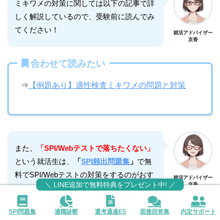
ミキワメの対策に関しては以下の記事で詳
しく解説しているので、受験前に読んでみ
てください！
就活アドバイザー
京香
合わせて読みたい
⇒
【例題あり】適性検査ミキワメの問題と対策
また、
「SPI/Webテストで落ちたくない」
という就活生は、
「
SPI頻出問題集
」
で無
料でSPI/Webテストの対策をするのがおす
就活アドバイザー
＼ LINE追加で無料特典をプレゼント中! ／
京香
すめです。
「SPI頻出問題集」を使うと、
SPI/Webテ
SPI問題集
適職診断
選考通過ES
面接回答集
内定サポート
ストの対策を短時間で終わらせられる
の