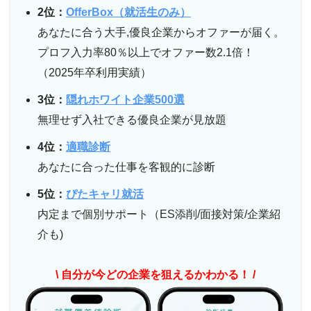
2位：
OfferBox（就活生のみ）
あなたに合う大手,優良企業からオファーが届く。
プロフ入力率80％以上でオファー数2.1倍！
（2025年卒利用実績）
3位：
隠れホワイト企業500選
無理せず入社できる優良企業が見放題
4位：
適職診断
あなたに合った仕事を客観的に診断
5位：
ぴたキャリ就活
内定まで個別サポート（ES添削/面接対策/企業紹
介も)
\ 自分が今どの企業を狙えるかわかる！ /