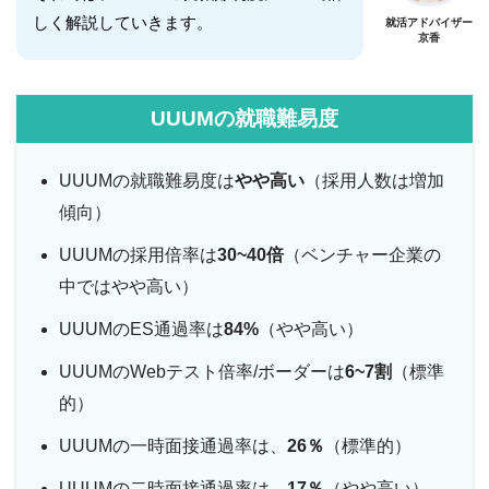
しく解説していきます。
就活アドバイザー
京香
UUUMの就職難易度
UUUMの就職難易度は
やや高い
（採用人数は増加
傾向）
UUUMの採用倍率は
30~40
倍
（ベンチャー企業の
中ではやや高い）
UUUMのES通過率は
84%
（やや高い）
UUUMのWebテスト倍率/ボーダーは
6~7割
（標準
的）
UUUMの一時面接通過率は、
26％
（標準的）
UUUMの二時面接通過率は、
17％
（やや高い）