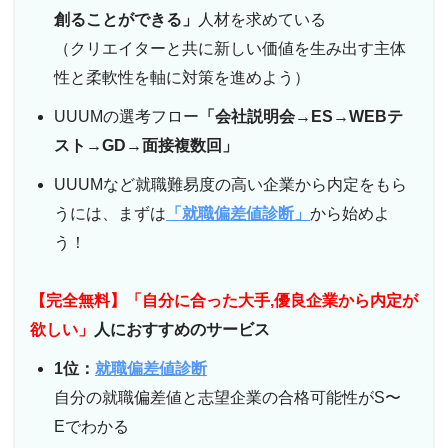
創ることができる」
人材を求めている
（クリエイターと共に新しい価値を生み出す主体
性と柔軟性を軸に対策を進めよう）
UUUMの選考フロー
「会社説明会→ES→WEBテ
スト→GD→面接複数回」
UUUMなど就職難易度の高い企業から内定をもら
うには、まずは
「就職偏差値診断」
から始めよ
う！
【完全無料】「自分に合った大手,優良企業から内定が
欲しい」
人におすすめのサービス
1位：
就職偏差値診断
自分の就職偏差値と志望企業の合格可能性がS〜
Eでわかる