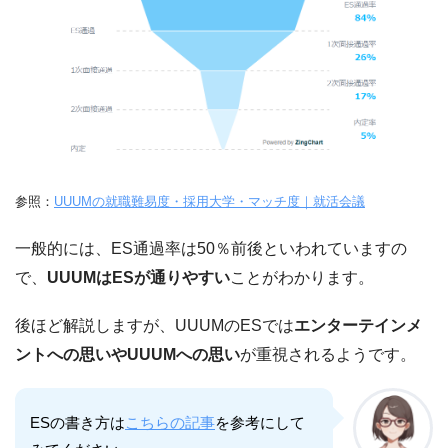
参照：
UUUMの就職難易度・採用大学・マッチ度｜就活会議
一般的には、ES通過率は50％前後といわれていますの
で、
UUUMはESが通りやすい
ことがわかります。
後ほど解説しますが、UUUMのESでは
エンターテインメ
ントへの思いやUUUMへの思い
が重視されるようです。
ESの書き方は
こちらの記事
を参考にして