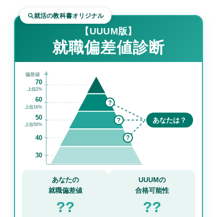
就活の教科書オリジナル
【UUUM版】
就職偏差値診断
偏差値
70
上位2%
60
?
上位16%
50
?
あなたは？
上位50%
40
?
30
あなたの
UUUMの
就職偏差値
合格可能性
??
??