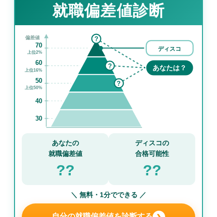
就職偏差値診断
偏差値
?
70
ディスコ
上位2%
60
?
あなたは？
上位16%
50
?
上位50%
40
30
あなたの
ディスコの
就職偏差値
合格可能性
??
??
＼ 無料・1分でできる ／
自分の就職偏差値を診断する
❯