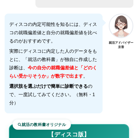
ディスコ
の内定可能性を知るには、
ディス
コ
の就職偏差値と自分の就職偏差値を比べ
るのがおすすめです。
就活アドバイザー
京香
実際に
ディスコ
に内定した人のデータをも
とに、「就活の教科書」が独自に作成した
診断は、
今の自分の就職偏差値と「どのく
らい受かりそうか」が数字で出ます
。
選択肢を選ぶだけで簡単に診断できる
の
で、一度試してみてください。（無料・1
分）
就活の教科書オリジナル
【ディスコ版】