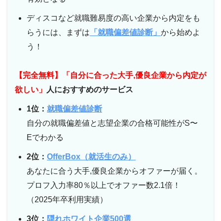
ディスコなど就職難易度の高い企業から内定をも
らうには、まずは
「就職偏差値診断」
から始めよ
う！
【完全無料】「自分に合った大手,優良企業から内定が
欲しい」
人におすすめのサービス
1位：
就職偏差値診断
自分の就職偏差値と志望企業の合格可能性がS〜
Eでわかる
2位：
OfferBox（就活生のみ）
あなたに合う大手,優良企業からオファーが届く。
プロフ入力率80％以上でオファー数2.1倍！
（2025年卒利用実績）
3位：
隠れホワイト企業500選