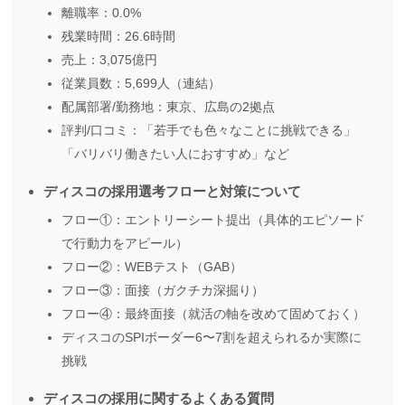
離職率：0.0%
残業時間：26.6時間
売上：3,075億円
従業員数：5,699人（連結）
配属部署/勤務地：東京、広島の2拠点
評判/口コミ：「若手でも色々なことに挑戦できる」
「バリバリ働きたい人におすすめ」など
ディスコの採用選考フローと対策について
フロー①：エントリーシート提出（具体的エピソード
で行動力をアピール）
フロー②：WEBテスト（GAB）
フロー③：面接（ガクチカ深掘り）
フロー④：最終面接（就活の軸を改めて固めておく）
ディスコのSPIボーダー6〜7割を超えられるか実際に
挑戦
ディスコの採用に関するよくある質問