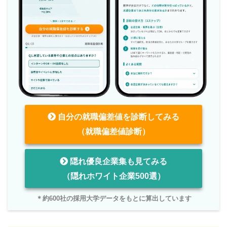
自分の就職偏差値を診断してみる
（就職偏差値診断）
隠れ優良企業集も見てみる
（隠れホワイト企業500選）
＊約600社の採用大学データをもとに算出しています