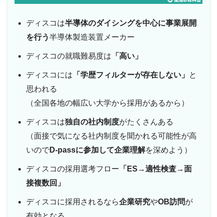
ディスコは
半導体のダイシングを中心に事業展開
を行う
半導体製造装置メーカー
ディスコの就職難易度は
「高い」
ディスコには
「学歴フィルターが存在しない」
と
思われる
（全国各地の幅広い大学から採用があるから）
ディスコは
独自の社内制度
がたくさんある
（面接で気になる社内制度を聞かれる可能性が高
いので
D-passに参加して企業理解
を深めよう）
ディスコの採用選考フロー
「ES→適性検査→面
接複数回」
ディスコに採用されるなら
企業研究
や
OB訪問
が
有効となる