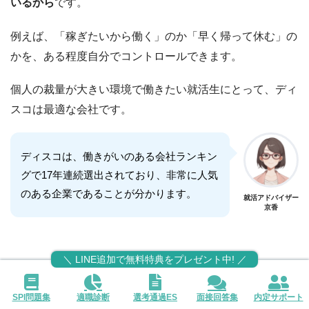
いるから
です。
例えば、「稼ぎたいから働く」のか「早く帰って休む」の
かを、ある程度自分でコントロールできます。
個人の裁量が大きい環境で働きたい就活生にとって、ディ
スコは最適な会社です。
ディスコは、働きがいのある会社ランキン
グで17年連続選出されており、非常に人気
のある企業であることが分かります。
就活アドバイザー
京香
＼ LINE追加で無料特典をプレゼント中! ／
SPI問題集
適職診断
選考通過ES
面接回答集
内定サポート
半導体業界での就職偏差値は「68」