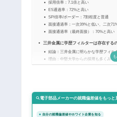
採用倍率：7.1倍と高い
ES通過率：72%と高い
SPI倍率/ボーダー：7割程度と普通
面接通過率：一次39%と低い、二次71
面接通過率（最終面接）：70%と高い
三井金属に学歴フィルターは存在する
結論：三井金属に明らかな学歴フィル
理由：中堅大学からの採用も多くみら
三井金属の採用選考フローと対策につ
フロー①：ES（ガクチカや志望動機）
フロー②：WEBテスト（SPI形式）
フロー③：一次面接（人事1名、40分
電子部品メーカーの就職偏差値をもっと
フロー④：二次面接（役員4～5名、40
フロー⑤：最終面接（部長3名、40分
自分の就職偏差値やホワイト企業を知る
フロー⑥：内定（1月以降）