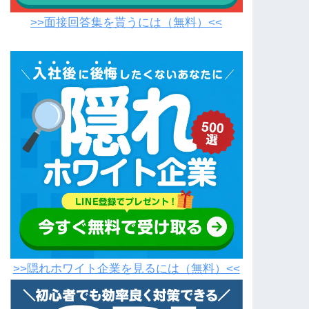
>>面接回答集を貰うには（無料）<<
>>隠れホワイト企業を見るには（無料）<<