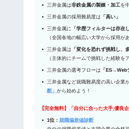
三井金属は
非鉄金属の製錬・加工
を
三井金属の採用難易度は
「高い」
三井金属に
「学歴フィルターは存在
（全国各地の幅広い大学から採用が
三井金属は
「変化を恐れず挑戦し、
（主体的にチームで挑戦した経験を
三井金属の選考フローは
「ES→We
三井金属など就職難易度の高い企業
断」
から始めよう！
【完全無料】「自分に合った大手,優良
1位：
就職偏差値診断