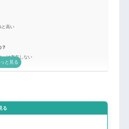
%と高い
の？
ターは存在しない
れるから
いて
）
見る
分）
）