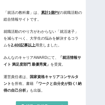
「就活の教科書」は、
累計1億PV
の就職活動の
総合情報サイトです。
就職活動のやり方がわからない「就活迷子」
を減らすべく、大学生の悩みを解決するコラ
ムを
2,400記事以上
用意しました。
みんなのキャリアAWARDにて、
「就活情報サ
イト 満足度部門 最優秀賞」
を受賞。
運営責任者は、
国家資格キャリアコンサルタ
ント
を所有。書籍
「ワークと自分史が効く! 納
得の自己分析」
も出版。