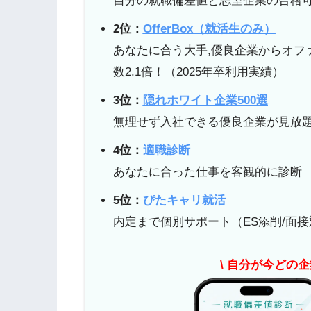
自分の就職偏差値と志望企業の合格可
2位：
OfferBox（就活生のみ）
あなたに合う大手,優良企業からオフ
数2.1倍！（2025年卒利用実績）
3位：
隠れホワイト企業500選
無理せず入社できる優良企業が見放
4位：
適職診断
あなたに合った仕事を客観的に診断
5位：
ぴたキャリ就活
内定まで個別サポート（ES添削/面接
\ 自分が今どの