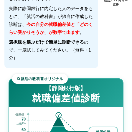
就活アドバイザー
京香
実際に
静岡銀行
に内定した人のデータをも
とに、「就活の教科書」が独自に作成した
診断は、
今の自分の就職偏差値と「どのく
らい受かりそうか」が数字で出ます
。
選択肢を選ぶだけで簡単に診断できる
の
で、一度試してみてください。（無料・1
分）
就活の教科書オリジナル
【静岡銀行版】
就職偏差値診断
偏差値
?
70
上位2%
60
静岡銀行