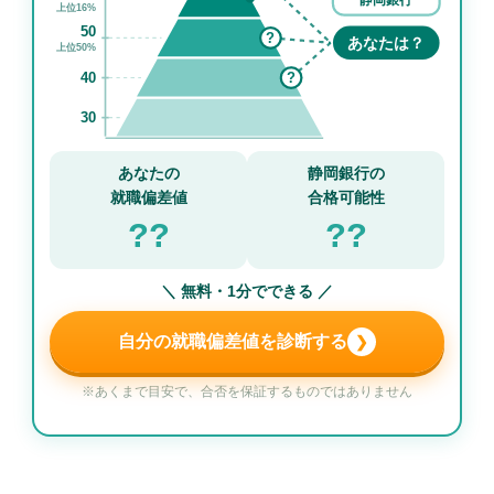
上位16%
50
?
あなたは？
上位50%
40
?
30
あなたの
静岡銀行の
就職偏差値
合格可能性
??
??
＼ 無料・1分でできる ／
自分の就職偏差値を診断する
❯
※あくまで目安で、合否を保証するものではありません