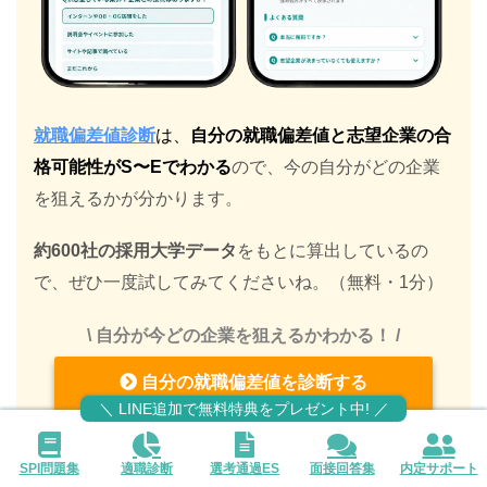
就職偏差値診断
は、
自分の就職偏差値と志望企業の合
格可能性がS〜Eでわかる
ので、今の自分がどの企業
を狙えるかが分かります。
約600社の採用大学データ
をもとに算出しているの
で、ぜひ一度試してみてくださいね。（無料・1分）
\ 自分が今どの企業を狙えるかわかる！ /
自分の就職偏差値を診断する
＼ LINE追加で無料特典をプレゼント中! ／
（就職偏差値診断）
SPI問題集
適職診断
選考通過ES
面接回答集
内定サポート