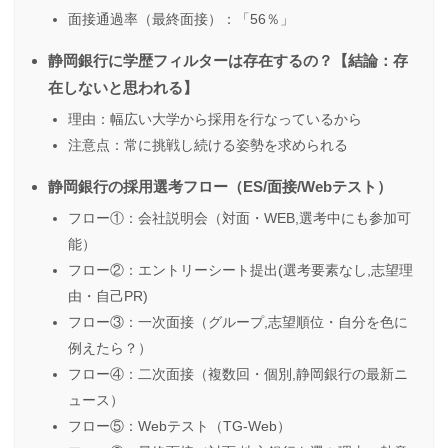
面接通過率（最終面接）：「56％」
静岡銀行に学歴フィルターは存在するの？【結論：存
在しないと思われる】
理由：幅広い大学から採用を行なっているから
注意点：常に挑戦し続ける姿勢を求められる
静岡銀行の採用選考フロー（ES/面接/Webテスト）
フロー①：会社説明会（対面・WEB,選考中にも参加可
能）
フロー②：エントリーシート提出(選考要素なし,志望理
由・自己PR)
フロー③：一次面接（グループ,志望順位・自分を色に
例えたら？）
フロー④：二次面接（複数回・個別,静岡銀行の最新ニ
ュース）
フロー⑤：Webテスト（TG-Web）