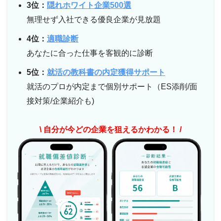
3位：
隠れホワイト企業500選
無理せず入社できる優良企業が見放題
4位：
適職診断
あなたに合った仕事を客観的に診断
5位：
就活の教科書の内定獲得サポート
就活のプロが内定まで個別サポート（ES添削/面
接対策/企業紹介も)
\ 自分が今どの企業を狙えるかわかる！ /