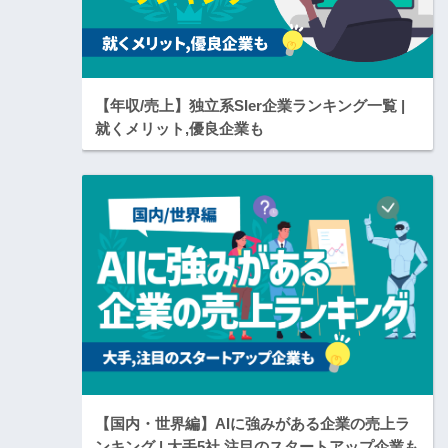
【年収/売上】独立系SIer企業ランキング一覧 |
就くメリット,優良企業も
【国内・世界編】AIに強みがある企業の売上ラ
ンキング | 大手5社,注目のスタートアップ企業も