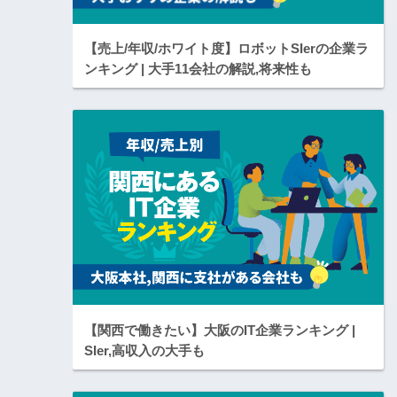
【売上/年収/ホワイト度】ロボットSIerの企業ラ
ンキング | 大手11会社の解説,将来性も
【関西で働きたい】大阪のIT企業ランキング |
SIer,高収入の大手も