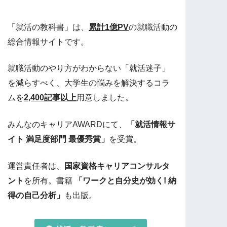
「就活の教科書」は、
累計1億PV
の就職活動の
総合情報サイトです。
就職活動のやり方がわからない「就活迷子」
を減らすべく、大学生の悩みを解決するコラ
ムを
2,400記事以上
用意しました。
みんなのキャリアAWARDにて、
「就活情報サ
イト 満足度部門 最優秀賞」
を受賞。
運営責任者は、
国家資格キャリアコンサルタ
ント
を所有。書籍
「ワークと自分史が効く! 納
得の自己分析」
も出版。