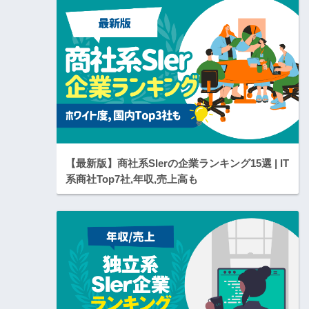
【最新版】商社系SIerの企業ランキング15選 | IT
系商社Top7社,年収,売上高も