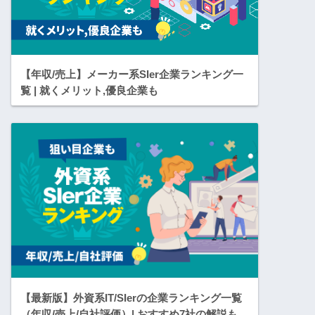
【年収/売上】メーカー系SIer企業ランキング一
覧 | 就くメリット,優良企業も
【最新版】外資系IT/SIerの企業ランキング一覧
（年収/売上/自社評価）| おすすめ7社の解説も