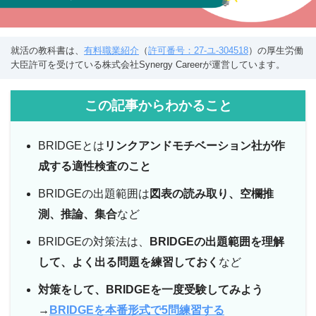
就活の教科書は、
有料職業紹介
（
許可番号：27-ユ-304518
）の厚生労働
大臣許可を受けている株式会社Synergy Careerが運営しています。
この記事からわかること
BRIDGEとは
リンクアンドモチベーション社が作
成する適性検査のこと
BRIDGEの出題範囲は
図表の読み取り、空欄推
測、推論、集合
など
BRIDGEの対策法は、
BRIDGEの出題範囲を理解
して、よく出る問題を練習しておく
など
対策をして、BRIDGEを一度受験してみよう
→
BRIDGEを本番形式で5問練習する