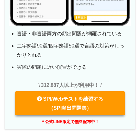
言語・非言語両方の頻出問題が網羅されている
二字熟語90選/四字熟語50選で言語の対策がしっ
かりとれる
実際の問題に近い演習ができる
\ 312,887人以上が利用中！ /
SPI/Webテストを練習する
（SPI頻出問題集）
＊公式LINE限定で無料配布中！