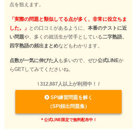
点を狙えます。
「実際の問題と類似してる点が多く、非常に役立ちま
した。」
との口コミがあるように、
本番のテストに近
い問題
や、多くの就活生が苦手としている
二字熟語、
四字熟語の頻出まとめ
などもわかります。
点数が一気に伸びた人
も多いので、ぜひ
公式LINE
か
らGETしてみてくださいね。
\ 312,887人以上が利用中！ /
SPI練習問題を解く
（SPI頻出問題集）
＊公式LINE限定で無料配布中！