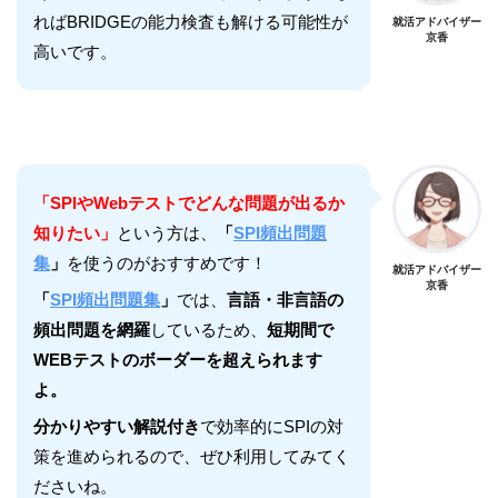
ればBRIDGEの能力検査も解ける可能性が
就活アドバイザー
京香
高いです。
「SPIやWebテストでどんな問題が出るか
知りたい」
という方は、
「
SPI頻出問題
集
」
を使うのがおすすめです！
就活アドバイザー
京香
「
SPI頻出問題集
」
では、
言語・非言語の
頻出問題を網羅
しているため、
短期間で
WEBテストのボーダーを超えられます
よ。
分かりやすい解説付き
で効率的にSPIの対
策を進められるので、ぜひ利用してみてく
ださいね。