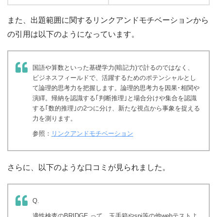
また、出題範囲に関するリンクアンドモチベーションから
の引用は以下のようになっています。
国語や算数といった基礎学力(暗記力)で計るのではなく、
ビジネスフィールドで、活躍するためのポテンシャルとし
て論理的思考力を把握します。論理的思考力を因果･相関や
演繹。帰納を認識する｢判断推理｣と場合分けや集合を認識
する｢数的推理｣の2つに分け、新たな視点から事象を捉える
力を測ります。
参照：
リンクアンドモチベーション
さらに、以下のような口コミが見られました。
Q.
適性検査のBRIDGE って、玉手箱やspi等の他webテストよ