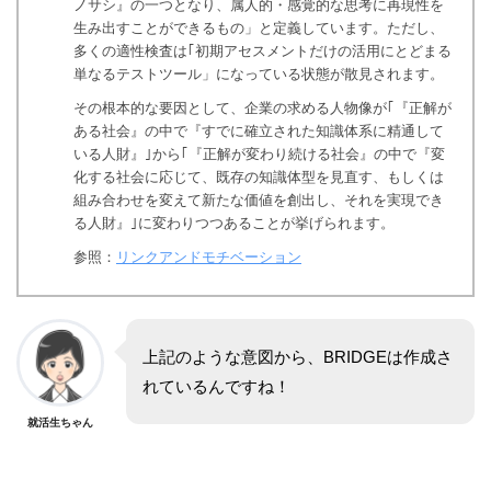
ノサシ』の一つとなり、属人的・感覚的な思考に再現性を
生み出すことができるもの」と定義しています。ただし、
多くの適性検査は｢初期アセスメントだけの活用にとどまる
単なるテストツール」になっている状態が散見されます。
その根本的な要因として、企業の求める人物像が｢『正解が
ある社会』の中で『すでに確立された知識体系に精通して
いる人財』｣から｢『正解が変わり続ける社会』の中で『変
化する社会に応じて、既存の知識体型を見直す、もしくは
組み合わせを変えて新たな価値を創出し、それを実現でき
る人財』｣に変わりつつあることが挙げられます。
参照：
リンクアンドモチベーション
上記のような意図から、BRIDGEは作成さ
れているんですね！
就活生ちゃん