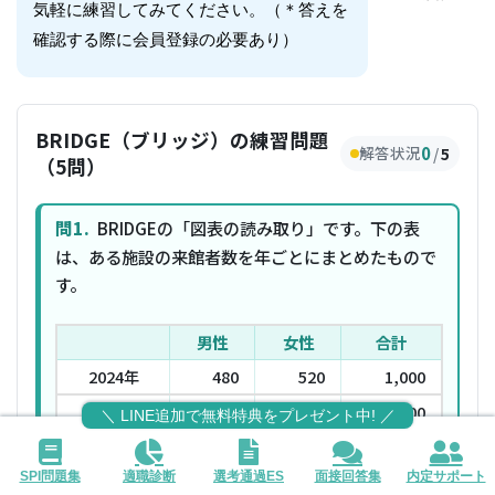
気軽に練習してみてください。（＊答えを
確認する際に会員登録の必要あり）
BRIDGE（ブリッジ）の練習問題
0
解答状況
/
5
（5問）
問1.
 BRIDGEの「図表の読み取り」です。下の表
は、ある施設の来館者数を年ごとにまとめたもので
す。
男性
女性
合計
2024年
480
520
1,000
2025年
420
580
1,000
＼ LINE追加で無料特典をプレゼント中! ／
2025年の来館者のうち、女性の割合は何％ですか。
SPI問題集
適職診断
選考通過ES
面接回答集
内定サポート