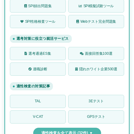
SPI頻出問題集
SPI模擬試験ツール
SPI性格検査ツール
Webテスト完全問題集
選考対策に役立つ就活サービス
選考通過ES集
面接回答集100選
適職診断
隠れホワイト企業500選
適性検査の対策記事
TAL
3Eテスト
V-CAT
GPSテスト
適性検査を全て表示 (32件) ▼