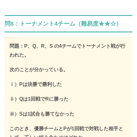
SPI全問の解説が見放題
問8：トーナメント4チーム（難易度★★☆）
解説はLINE登録で確認できます
LINEで限定キーワードを受け取ると、
問題：P、Q、R、S の4チームでトーナメント戦が行
SPIの全ての問題の解説が見放題になります
われた。
312,887人
が登録済み
次のことが分かっている。
＼ 無料・1分で登録完了！ ／
ⅰ）Pは決勝で勝利した
限定キーワードを受け取る
ⅱ）Qは1回戦でRに勝った
ⅲ）Sは1試合も勝てなかった
＞
このとき、優勝チームとPが1回戦で対戦した相手と