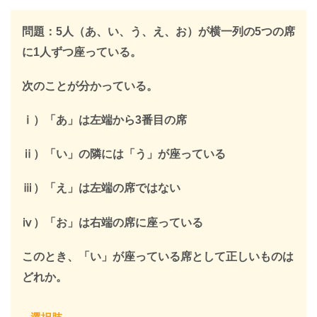
LINEで限定キーワードを受け取ると、
問題：5人（あ、い、う、え、お）が横一列の5つの席
SPIの全ての問題の解説が見放題になります
に1人ずつ座っている。
312,887人
が登録済み
次のことが分かっている。
＼ 無料・1分で登録完了！ ／
ⅰ）「あ」は左端から3番目の席
限定キーワードを受け取る
ⅱ）「い」の隣には「う」が座っている
ⅲ）「え」は左端の席ではない
＞
ⅳ）「お」は右端の席に座っている
※このページを開いたまま登録してください
このとき、「い」が座っている席として正しいものは
どれか。