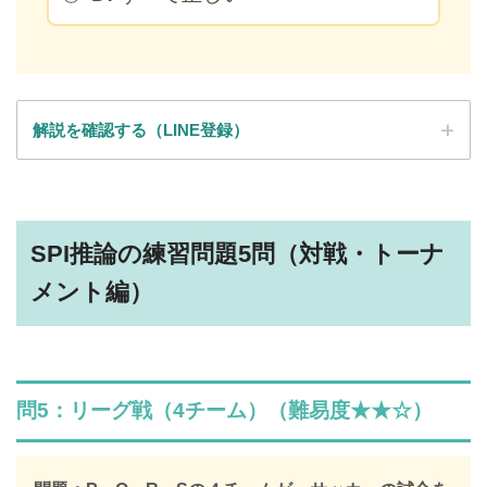
解説を確認する（LINE登録）
SPI全問の解説が見放題
SPI推論の練習問題5問（対戦・トーナ
解説はLINE登録で確認できます
メント編）
LINEで限定キーワードを受け取ると、
SPIの全ての問題の解説が見放題になります
312,887人
が登録済み
問5：リーグ戦（4チーム）（難易度★★☆）
＼ 無料・1分で登録完了！ ／