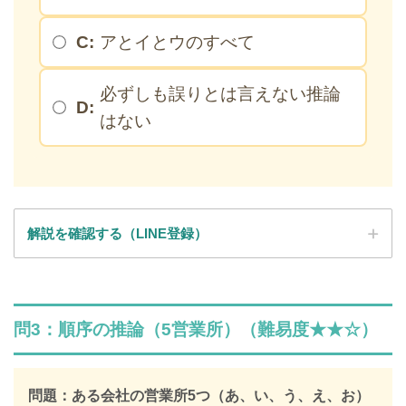
C:
アとイとウのすべて
必ずしも誤りとは言えない推論
D:
はない
解説を確認する（LINE登録）
SPI全問の解説が見放題
問3：順序の推論（5営業所）（難易度★★☆）
解説はLINE登録で確認できます
LINEで限定キーワードを受け取ると、
問題：ある会社の営業所5つ（あ、い、う、え、お）