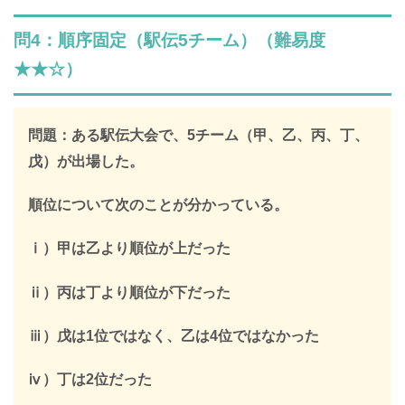
SPI全問の解説が見放題
問4：順序固定（駅伝5チーム）（難易度
解説はLINE登録で確認できます
★★☆）
LINEで限定キーワードを受け取ると、
SPIの全ての問題の解説が見放題になります
問題：ある駅伝大会で、5チーム（甲、乙、丙、丁、
312,887人
戊）が出場した。
が登録済み
＼ 無料・1分で登録完了！ ／
順位について次のことが分かっている。
限定キーワードを受け取る
ⅰ）甲は乙より順位が上だった
ⅱ）丙は丁より順位が下だった
＞
ⅲ）戊は1位ではなく、乙は4位ではなかった
※このページを開いたまま登録してください
ⅳ）丁は2位だった