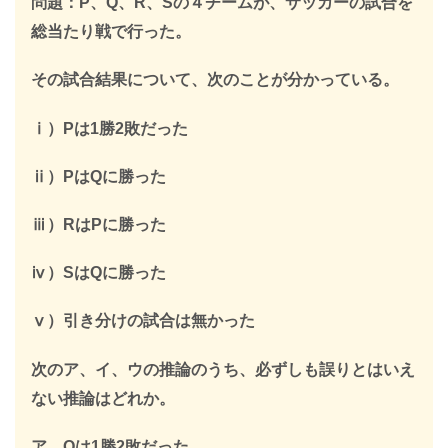
限定キーワードを受け取る
問題：P、Q、R、Sの４チームが、サッカーの試合を
総当たり戦で行った。
その試合結果について、次のことが分かっている。
＞
ⅰ）Pは1勝2敗だった
※このページを開いたまま登録してください
ⅱ）PはQに勝った
ⅲ）RはPに勝った
ⅳ）SはQに勝った
ⅴ）引き分けの試合は無かった
次のア、イ、ウの推論のうち、必ずしも誤りとはいえ
ない推論はどれか。
ア Qは1勝2敗だった