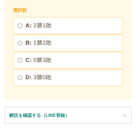
選択肢
A:
2勝1敗
B:
1勝2敗
C:
0勝3敗
D:
3勝0敗
解説を確認する（LINE登録）