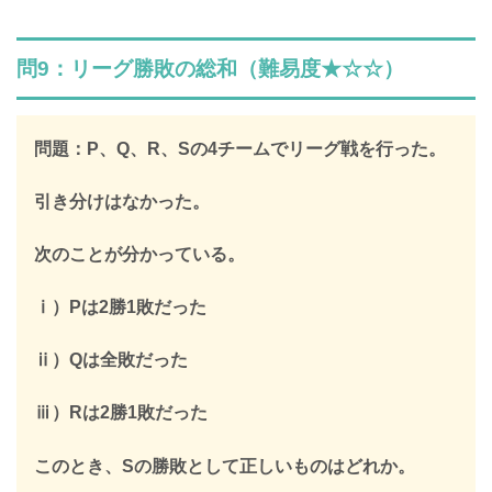
SPI全問の解説が見放題
問9：リーグ勝敗の総和（難易度★☆☆）
解説はLINE登録で確認できます
LINEで限定キーワードを受け取ると、
問題：P、Q、R、Sの4チームでリーグ戦を行った。
SPIの全ての問題の解説が見放題になります
引き分けはなかった。
312,887人
が登録済み
次のことが分かっている。
＼ 無料・1分で登録完了！ ／
ⅰ）Pは2勝1敗だった
限定キーワードを受け取る
ⅱ）Qは全敗だった
ⅲ）Rは2勝1敗だった
＞
このとき、Sの勝敗として正しいものはどれか。
※このページを開いたまま登録してください