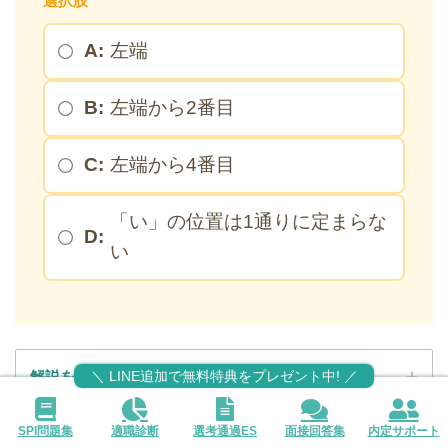
選択肢
A:
左端
B:
左端から2番目
C:
左端から4番目
「い」の位置は1通りに定まらな
D:
い
解説を確認する（LINE登録）
＼ LINE追加で無料特典をプレゼント中! ／
SPI問題集
適職診断
選考通過ES
面接回答集
内定サポート