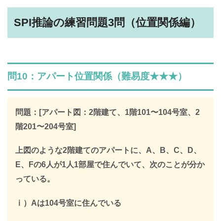
SPI全問の解説が見放題
SPI推論の練習問題3問（位置関係編）
解説はLINE登録で確認できます
LINEで限定キーワードを受け取ると、
SPIの全ての問題の解説が見放題になります
問10：アパート位置関係（難易度★★★）
312,887人
が登録済み
＼ 無料・1分で登録完了！ ／
問題：[アパート図：2階建て、1階101〜104号室、2
階201〜204号室]
限定キーワードを受け取る
上図のような2階建てのアパートに、A、B、C、D、
E、Fの6人が1人1部屋で住んでいて、次のことが分か
＞
っている。
ⅰ）Aは104号室に住んでいる
※このページを開いたまま登録してください