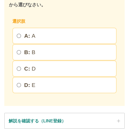
から選びなさい。
選択肢
A:
A
B:
B
C:
D
D:
E
解説を確認する（LINE登録）