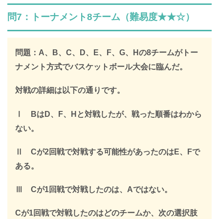
SPI全問の解説が見放題
問7：トーナメント8チーム（難易度★★☆）
解説はLINE登録で確認できます
LINEで限定キーワードを受け取ると、
問題：A、B、C、D、E、F、G、Hの8チームがトー
SPIの全ての問題の解説が見放題になります
ナメント方式でバスケットボール大会に臨んだ。
312,887人
が登録済み
対戦の詳細は以下の通りです。
＼ 無料・1分で登録完了！ ／
Ⅰ BはD、F、Hと対戦したが、戦った順番はわから
限定キーワードを受け取る
ない。
Ⅱ Cが2回戦で対戦する可能性があったのはE、Fで
ある。
＞
Ⅲ Cが1回戦で対戦したのは、Aではない。
※このページを開いたまま登録してください
Cが1回戦で対戦したのはどのチームか、次の選択肢