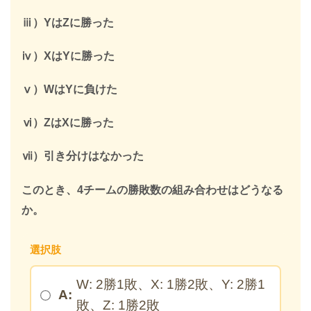
ⅲ）YはZに勝った
＞
ⅳ）XはYに勝った
※このページを開いたまま登録してください
ⅴ）WはYに負けた
ⅵ）ZはXに勝った
ⅶ）引き分けはなかった
このとき、4チームの勝敗数の組み合わせはどうなる
か。
選択肢
W: 2勝1敗、X: 1勝2敗、Y: 2勝1
A:
敗、Z: 1勝2敗