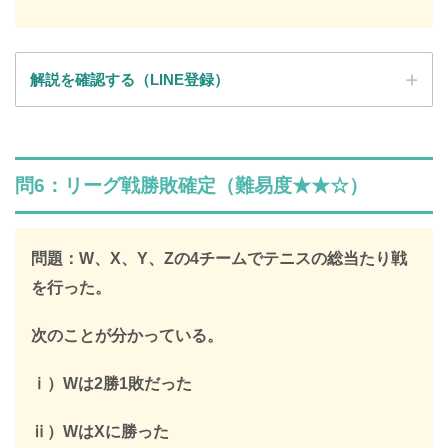
解説を確認する（LINE登録）
SPI全問の解説が見放題
問6：リーグ戦勝敗確定（難易度★★☆）
解説はLINE登録で確認できます
LINEで限定キーワードを受け取ると、
問題：W、X、Y、Zの4チームでテニスの総当たり戦
SPIの全ての問題の解説が見放題になります
を行った。
312,887人
が登録済み
次のことが分かっている。
＼ 無料・1分で登録完了！ ／
ⅰ）Wは2勝1敗だった
限定キーワードを受け取る
ⅱ）WはXに勝った