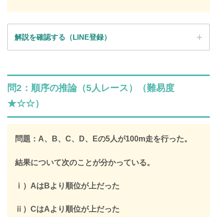
解説を確認する（LINE登録）
SPI全問の解説が見放題
問2：順序の推論（5人レース）（難易度
解説はLINE登録で確認できます
★☆☆）
LINEで限定キーワードを受け取ると、
SPIの全ての問題の解説が見放題になります
問題：A、B、C、D、Eの5人が100m走を行った。
312,887人
が登録済み
結果について次のことが分かっている。
＼ 無料・1分で登録完了！ ／
ⅰ）AはBより順位が上だった
限定キーワードを受け取る
ⅱ）CはAより順位が上だった