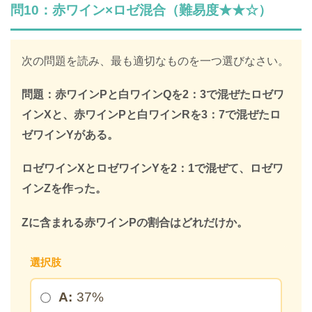
解説はLINE登録で確認できます
問10：赤ワイン×ロゼ混合（難易度★★☆）
LINEで限定キーワードを受け取ると、
SPIの全ての問題の解説が見放題になります
次の問題を読み、最も適切なものを一つ選びなさい。
312,887人
が登録済み
問題：赤ワインPと白ワインQを2：3で混ぜたロゼワ
＼ 無料・1分で登録完了！ ／
インXと、赤ワインPと白ワインRを3：7で混ぜたロ
ゼワインYがある。
限定キーワードを受け取る
ロゼワインXとロゼワインYを2：1で混ぜて、ロゼワ
インZを作った。
＞
Zに含まれる赤ワインPの割合はどれだけか。
※このページを開いたまま登録してください
選択肢
A:
37%