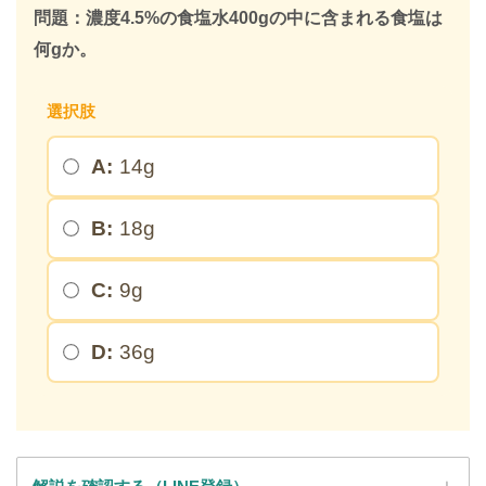
＼ 無料・1分で登録完了！ ／
問題：濃度4.5%の食塩水400gの中に含まれる食塩は
何gか。
限定キーワードを受け取る
選択肢
＞
A:
14g
※このページを開いたまま登録してください
B:
18g
C:
9g
D:
36g