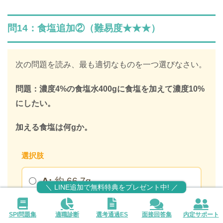
解説はLINE登録で確認できます
問14：食塩追加②（難易度★★★）
LINEで限定キーワードを受け取ると、
SPIの全ての問題の解説が見放題になります
次の問題を読み、最も適切なものを一つ選びなさい。
312,887人
が登録済み
問題：濃度4%の食塩水400gに食塩を加えて濃度10%
＼ 無料・1分で登録完了！ ／
にしたい。
限定キーワードを受け取る
加える食塩は何gか。
選択肢
＞
A:
約 66.7g
＼ LINE追加で無料特典をプレゼント中! ／
※このページを開いたまま登録してください
B:
約 24g
SPI問題集
適職診断
選考通過ES
面接回答集
内定サポート