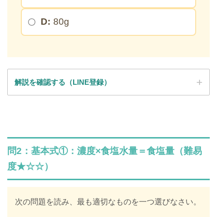
D:
80g
解説を確認する（LINE登録）
SPI全問の解説が見放題
解説はLINE登録で確認できます
問2：基本式①：濃度×食塩水量＝食塩量（難易
LINEで限定キーワードを受け取ると、
度★☆☆）
SPIの全ての問題の解説が見放題になります
312,887人
が登録済み
次の問題を読み、最も適切なものを一つ選びなさい。