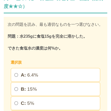
LINEで限定キーワードを受け取ると、
度★★☆）
SPIの全ての問題の解説が見放題になります
312,887人
が登録済み
次の問題を読み、最も適切なものを一つ選びなさい。
＼ 無料・1分で登録完了！ ／
問題：水235gに食塩15gを完全に溶かした。
限定キーワードを受け取る
できた食塩水の濃度は何%か。
選択肢
＞
A:
6.4%
※このページを開いたまま登録してください
B:
15%
C:
5%