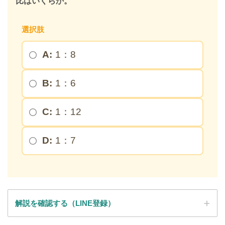
比はいくらか。
限定キーワードを受け取る
選択肢
A:
1：8
＞
B:
1：6
※このページを開いたまま登録してください
C:
1：12
D:
1：7
解説を確認する（LINE登録）