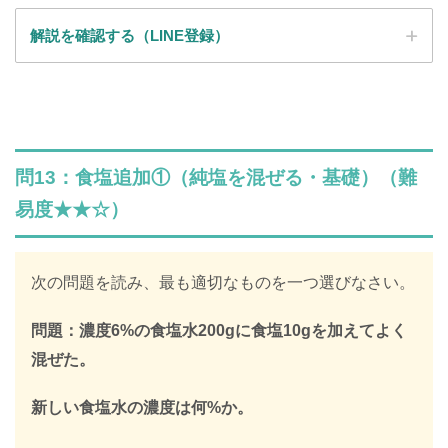
解説を確認する（LINE登録）
SPI全問の解説が見放題
解説はLINE登録で確認できます
問13：食塩追加①（純塩を混ぜる・基礎）（難
LINEで限定キーワードを受け取ると、
易度★★☆）
SPIの全ての問題の解説が見放題になります
312,887人
が登録済み
次の問題を読み、最も適切なものを一つ選びなさい。
＼ 無料・1分で登録完了！ ／
問題：濃度6%の食塩水200gに食塩10gを加えてよく
混ぜた。
限定キーワードを受け取る
新しい食塩水の濃度は何%か。