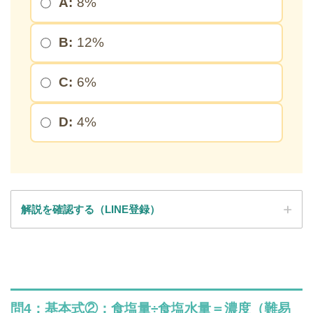
A:
8%
※このページを開いたまま登録してください
B:
12%
C:
6%
D:
4%
解説を確認する（LINE登録）
SPI全問の解説が見放題
解説はLINE登録で確認できます
問4：基本式②：食塩量÷食塩水量＝濃度（難易