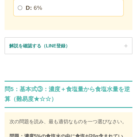
D:
6%
解説を確認する（LINE登録）
SPI全問の解説が見放題
解説はLINE登録で確認できます
問5：基本式③：濃度＋食塩量から食塩水量を逆
LINEで限定キーワードを受け取ると、
算（難易度★☆☆）
SPIの全ての問題の解説が見放題になります
312,887人
が登録済み
次の問題を読み、最も適切なものを一つ選びなさい。
＼ 無料・1分で登録完了！ ／
問題：濃度5%の食塩水の中に食塩が20g含まれてい