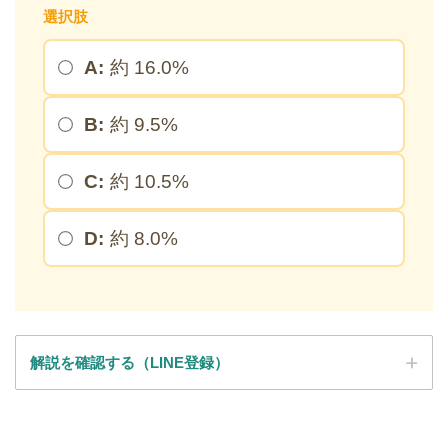
＞
選択肢
A:
約 16.0%
※このページを開いたまま登録してください
B:
約 9.5%
C:
約 10.5%
D:
約 8.0%
解説を確認する（LINE登録）
SPI全問の解説が見放題