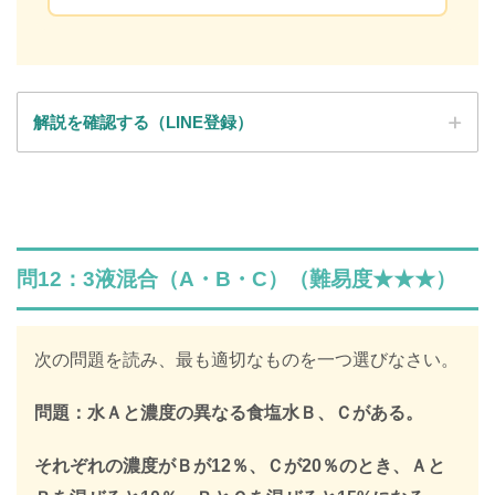
解説を確認する（LINE登録）
SPI全問の解説が見放題
解説はLINE登録で確認できます
問12：3液混合（A・B・C）（難易度★★★）
LINEで限定キーワードを受け取ると、
SPIの全ての問題の解説が見放題になります
次の問題を読み、最も適切なものを一つ選びなさい。
312,887人
が登録済み
問題：水Ａと濃度の異なる食塩水Ｂ、Ｃがある。
＼ 無料・1分で登録完了！ ／
それぞれの濃度がＢが12％、Ｃが20％のとき、Ａと
限定キーワードを受け取る