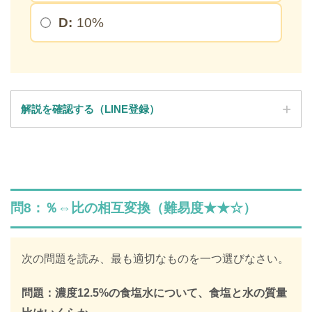
D:
10%
解説を確認する（LINE登録）
SPI全問の解説が見放題
解説はLINE登録で確認できます
問8：％⇔比の相互変換（難易度★★☆）
LINEで限定キーワードを受け取ると、
SPIの全ての問題の解説が見放題になります
次の問題を読み、最も適切なものを一つ選びなさい。
312,887人
が登録済み
問題：濃度12.5%の食塩水について、食塩と水の質量
＼ 無料・1分で登録完了！ ／