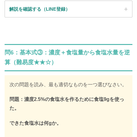
解説を確認する（LINE登録）
SPI全問の解説が見放題
解説はLINE登録で確認できます
問6：基本式③：濃度＋食塩量から食塩水量を逆
LINEで限定キーワードを受け取ると、
算（難易度★★☆）
SPIの全ての問題の解説が見放題になります
312,887人
が登録済み
次の問題を読み、最も適切なものを一つ選びなさい。
＼ 無料・1分で登録完了！ ／
問題：濃度2.5%の食塩水を作るために食塩9gを使っ
た。
限定キーワードを受け取る
できた食塩水は何gか。