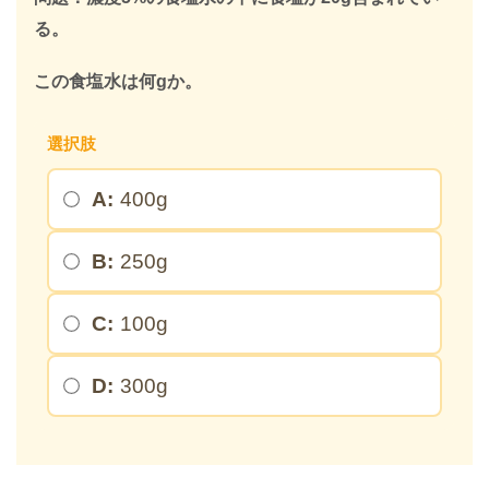
る。
限定キーワードを受け取る
この食塩水は何gか。
＞
選択肢
A:
400g
※このページを開いたまま登録してください
B:
250g
C:
100g
D:
300g