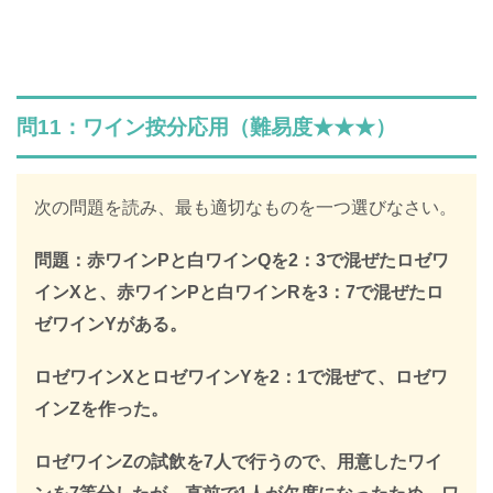
SPIの全ての問題の解説が見放題になります
312,887人
が登録済み
＼ 無料・1分で登録完了！ ／
問11：ワイン按分応用（難易度★★★）
限定キーワードを受け取る
次の問題を読み、最も適切なものを一つ選びなさい。
問題：赤ワインPと白ワインQを2：3で混ぜたロゼワ
＞
インXと、赤ワインPと白ワインRを3：7で混ぜたロ
ゼワインYがある。
※このページを開いたまま登録してください
ロゼワインXとロゼワインYを2：1で混ぜて、ロゼワ
インZを作った。
ロゼワインZの試飲を7人で行うので、用意したワイ