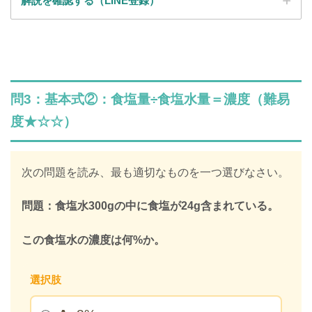
解説を確認する（LINE登録）
SPI全問の解説が見放題
解説はLINE登録で確認できます
問3：基本式②：食塩量÷食塩水量＝濃度（難易
LINEで限定キーワードを受け取ると、
度★☆☆）
SPIの全ての問題の解説が見放題になります
312,887人
が登録済み
次の問題を読み、最も適切なものを一つ選びなさい。
＼ 無料・1分で登録完了！ ／
問題：食塩水300gの中に食塩が24g含まれている。
限定キーワードを受け取る
この食塩水の濃度は何%か。
選択肢
＞