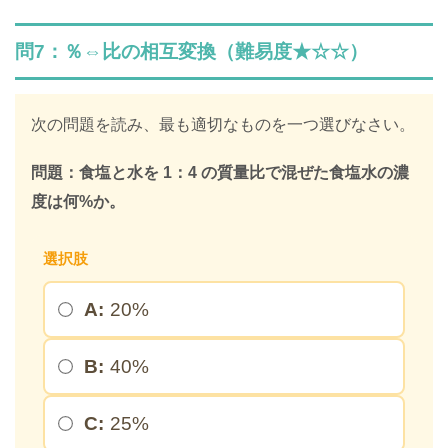
解説はLINE登録で確認できます
問7：％⇔比の相互変換（難易度★☆☆）
LINEで限定キーワードを受け取ると、
SPIの全ての問題の解説が見放題になります
次の問題を読み、最も適切なものを一つ選びなさい。
312,887人
が登録済み
問題：食塩と水を 1：4 の質量比で混ぜた食塩水の濃
＼ 無料・1分で登録完了！ ／
度は何%か。
限定キーワードを受け取る
選択肢
A:
20%
＞
B:
40%
※このページを開いたまま登録してください
C:
25%