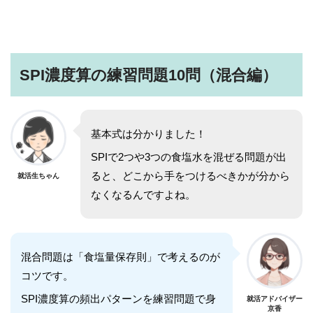
SPI全問の解説が見放題
解説はLINE登録で確認できます
SPI濃度算の練習問題10問（混合編）
LINEで限定キーワードを受け取ると、
SPIの全ての問題の解説が見放題になります
基本式は分かりました！
312,887人
が登録済み
SPIで2つや3つの食塩水を混ぜる問題が出
＼ 無料・1分で登録完了！ ／
ると、どこから手をつけるべきかが分から
就活生ちゃん
なくなるんですよね。
限定キーワードを受け取る
混合問題は「食塩量保存則」で考えるのが
＞
コツです。
SPI濃度算の頻出パターンを練習問題で身
就活アドバイザー
※このページを開いたまま登録してください
京香