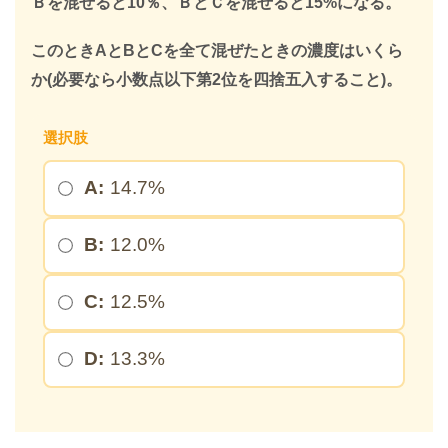
Ｂを混ぜると10％、ＢとＣを混ぜると15%になる。
このときAとBとCを全て混ぜたときの濃度はいくら
か(必要なら小数点以下第2位を四捨五入すること)。
＞
選択肢
※このページを開いたまま登録してください
A:
14.7%
B:
12.0%
C:
12.5%
D:
13.3%