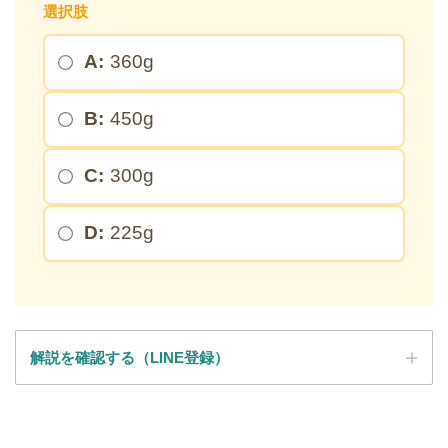
＞
選択肢
A:
360g
※このページを開いたまま登録してください
B:
450g
C:
300g
D:
225g
解説を確認する（LINE登録）
SPI全問の解説が見放題