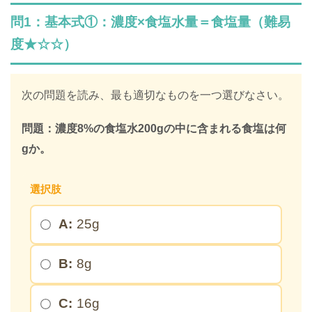
問1：基本式①：濃度×食塩水量＝食塩量（難易
度★☆☆）
次の問題を読み、最も適切なものを一つ選びなさい。
問題：濃度8%の食塩水200gの中に含まれる食塩は何
gか。
選択肢
A:
25g
B:
8g
C:
16g