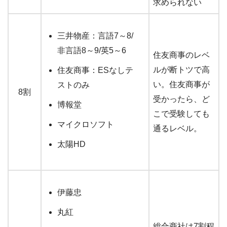
求められない
三井物産：言語7～8/
非言語8～9/英5～6
住友商事のレベ
ルが断トツで高
住友商事：ESなしテ
い。住友商事が
ストのみ
8割
受かったら、ど
博報堂
こで受験しても
マイクロソフト
通るレベル。
太陽HD
伊藤忠
丸紅
総合商社は7割程