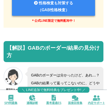
性格検査も対策する
（GAB性格検査）
＊公式LINE限定で無料配布中！
【解説】GABのボーダー/結果の見分け
方
GABのボーダーは分かったけど、あれ…？
GABの結果って返ってこないのに、どうや
って判断するんですか？
＼ LINE追加で無料特典をプレゼント中! ／
就活生ちゃん
SPI問題集
適職診断
選考通過ES
面接回答集
内定サポート