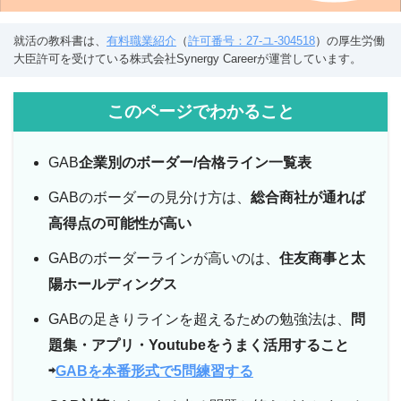
就活の教科書は、
有料職業紹介
（
許可番号：27-ユ-304518
）の厚生労働
大臣許可を受けている株式会社Synergy Careerが運営しています。
このページでわかること
GAB
企業別のボーダー/合格ライン一覧表
GABのボーダーの見分け方は、
総合商社が通れば
高得点の可能性が高い
GABのボーダーラインが高いのは、
住友商事と太
陽ホールディングス
GABの足きりラインを超えるための勉強法は、
問
題集・アプリ・Youtubeをうまく活用すること
⇨
GABを本番形式で5問練習する