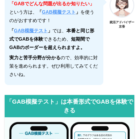
「GABでどんな問題が出るか知りたい」
という方は、
「
GAB模擬テスト
」
を使う
のがおすすめです！
就活アドバイザー
京香
「
GAB模擬テスト
」
では、
本番と同じ形
式でGABを体験
できるため、
短期間で
GABのボーダーを超えられますよ。
実力と苦手分野が分かる
ので、効率的に対
策を進められます。ぜひ利用してみてくだ
さいね。
「GAB模擬テスト」は本番形式でGABを体験で
きる