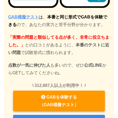
GAB模擬テスト
は、
本番と同じ形式でGABを体験で
きる
ので、あなたの実力と苦手分野が分かります。
「実際の問題と類似してる点が多く、非常に役立ちま
した。」
との口コミがあるように、
本番のテストに近
い問題
で試験形式に慣れられます。
点数が一気に伸びた人
も多いので、ぜひ
公式LINE
か
らGETしてみてくださいね。
\ 312,887人以上が利用中！ /
GABを体験する
（GAB模擬テスト）