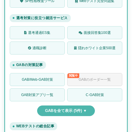
SPI性格検査ツール
Webテスト完全問題集
選考対策に役立つ就活サービス
選考通過ES集
面接回答集100選
適職診断
隠れホワイト企業500選
GABの対策記事
GAB/Web-GAB対策
GABのボーダー一覧
GAB対策アプリ一覧
C-GAB対策
GABを全て表示 (5件) ▼
WEBテストの総合記事