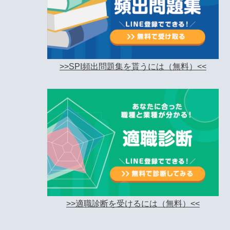
>>SPI頻出問題集を貰うには（無料）<<
>>適職診断を受けるには（無料）<<