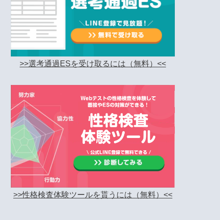
>>選考通過ESを受け取るには（無料）<<
>>性格検査体験ツールを貰うには（無料）<<