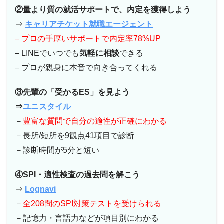
②量より質の就活サポートで、内定を獲得しよう
⇒
キャリアチケット就職エージェント
– プロの手厚いサポートで内定率78%UP
– LINEでいつでも
気軽に相談
できる
– プロが親身に本音で向き合ってくれる
③先輩の「受かるES」を見よう
⇒
ユニスタイル
－
豊富な質問で自分の適性が正確にわかる
－長所/短所を9観点41項目で診断
－診断時間が5分と短い
④SPI・適性検査の過去問を解こう
⇒
Lognavi
－
全208問のSPI対策テストを受けられる
－記憶力・言語力などが項目別にわかる