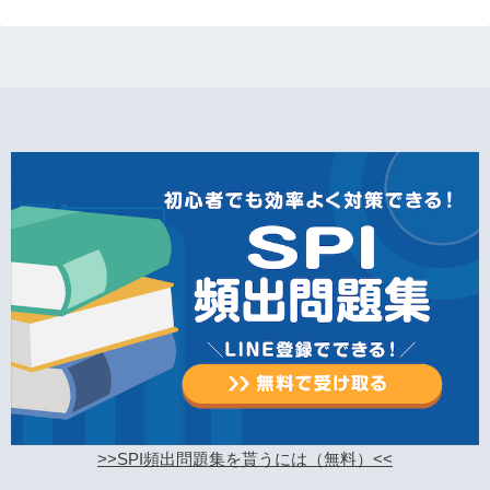
>>SPI頻出問題集を貰うには（無料）<<