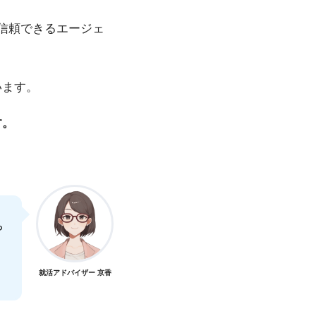
信頼できるエージェ
います。
す。
ち
就活アドバイザー 京香