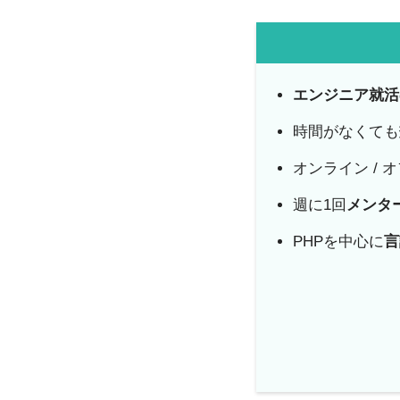
エンジニア就活
時間がなくても
オンライン / 
週に1回
メンタ
PHPを中心に
言