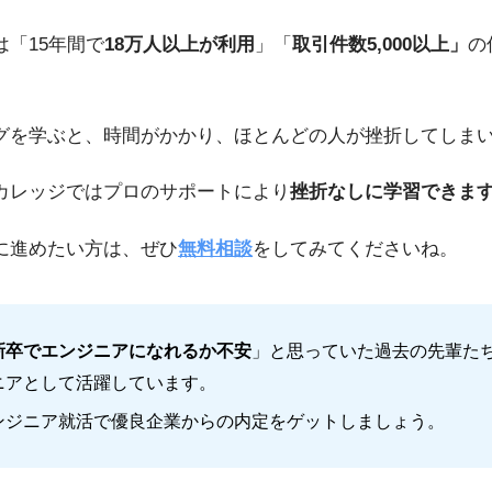
は「15年間で
18万人以上が利用
」「
取引件数5,000以上」
の
グを学ぶと、時間がかかり、ほとんどの人が挫折してしま
カレッジではプロのサポートにより
挫折なしに学習できま
に進めたい方は、ぜひ
無料相談
をしてみてくださいね。
新卒でエンジニアになれるか不安
」と思っていた過去の先輩た
ニアとして活躍しています。
ンジニア就活で優良企業からの内定をゲットしましょう。