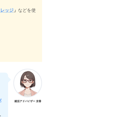
カレッジ
」
などを使
バ
就活アドバイザー 京香