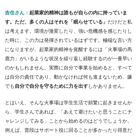
吉住さん：
起業家的精神は誰もが
自らの内
に持っていま
す。ただ、多くの人はそれを「眠らせている」
だけ
だと私
は考えます
。環境が激変したり、強い危機感を感じたりし
た時に、この力は
発揮されているはずです。極端な言い方
になりますが、
起業家的精神を覚醒するには「火事場の馬
鹿力」
がいる
ような状況を
繰り返し
経験するのが一番早い
のかもしれません。
実際に
自分で事業を始めると、
すべて
は自分の責任であり、動かなければ何も進まないため、
嫌
でも
自分で自分を守るために力を出す
しかありません。
とはいえ、そんな火事場は学生生活で頻繁に起きませんか
ら、
学生さんであれば、「あえて避けたいと思うことにチ
ャレンジしてみる」
ことから始めるのはどうでしょうか。
例えば、普段はサポート役に回ることが多かったり得意だ