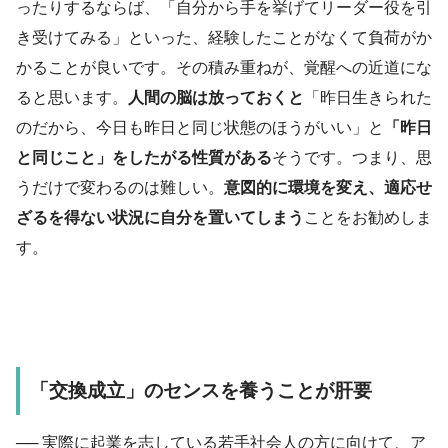
ったりするならば、
「自分から手を挙げてリーダー
役
を引
き受けてみる」といった
、経験したことがなくて負荷がか
かることが良いです。その
積み重ねが、覚醒への近道にな
ると思います。
人間の脳は放っておくと
「昨日生きられた
のだから、今日も昨日と同じ状態のほうがいい」と
「昨日
と同じこと」をしたがる性質
がある
そうです。つまり、思
うだけで変わるのは難しい。
意図的
に環境を変え、適応せ
ざるを得ない状況に自分を
置いてしまう
ことをお勧めしま
す。
「交換成立」のセンスを養うことが肝要
── 実際に起業を志している若手社会人の方に向けて、ア