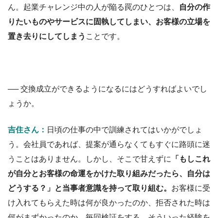
ん。起業
チャレンジ中の人
が陥る罠
のひとつ
は、
自分の作
りたいものやサービスに固執してしまい、お客様の立場を
置き去りにしてしまう
ことです。
──
交換成立ができるようになる
にはどうすればよいでし
ょうか。
吉住さん：
日頃の仕事の中で訓練
されてはいかが
でしょ
う。会社員であれば、提案が通らなくてもすぐに路頭に迷
うことはありません。しかし、そこで甘えずに
「もしこれ
が自分
とお客様の命運
をかけた
取り組み
だったら、
自分は
どうする？
」と
当事者意識を持って
取り組む。
お客様に受
け入れてもらえた時は何が良かったのか、拒否された時は
何がまずかったのか、毎回検証をする。そういった経験を