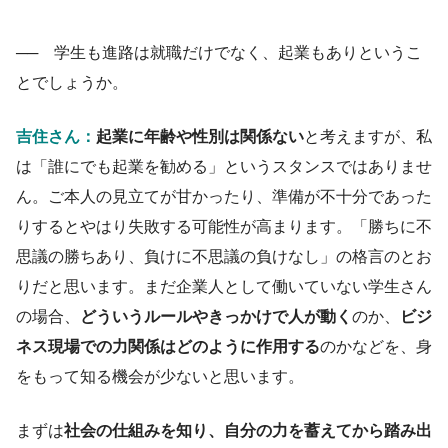
── 学生も進路は就職だけでなく、起業もありというこ
とでしょうか。
吉住さん：
起業に年齢や性別は関係ない
と考えますが、
私
は「誰にでも起業を勧める」というスタンスではありませ
ん。
ご本人の見立てが甘かったり、準備が不十分であった
りするとやはり失敗する可能性が高まります。「勝ちに不
思議の勝ちあり、負けに不思議の負けなし」の格言のとお
りだと思います。まだ企業人として働いていない学生さん
の場合、
どういうルールやきっかけで人が動く
のか、
ビジ
ネス現場での力関係はどのように作用する
のかなどを、身
をもって知る機会が少ないと思います。
まずは
社会の仕組みを知り、自分の力を蓄えてから踏み出