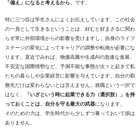
「備え」
になると考えるから、
です。
特に三つ目は学生さんによくお伝えしています。この社会
の一員として生きるということは、好むと好まざるに関わ
らず常に外部環境からの影響を受けますし、自身のライフ
ステージの変化によってキャリアの調整や転換が必要にな
ります。直近でみれば、
物価高騰や
生成
AI
の急速な進展
、
不安定な国際情勢など、予測不能な事態が次々と
起きて私
たちの暮らしや企業経営に影響を与えています。自分の勤
務先だけは変わらないとは言えません。就職という一択で
はなく、
「いざという時に起業できる力
（選択肢）
」を持
っておくことは、自分を守る最大の武器
になります。
そのための力は、学生時代から少しずつ養っておいて損は
ありません。