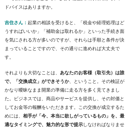
ドバイスはありますか。
吉住さん：
起業の相談を受けると、「税金
や経理処理
はど
うすればいいか」「補助金は取れるか」といった手続き面
を気にされる方が多いのですが、それらは
手順と条件が決
まっていることですので、その通りに進めれば大丈夫で
す。
それよりも
大切なことは、
あなたのお客様（取引先）は誰
で、
「交換成立」
ができそうか
、ということ
。
その検証が
かなり曖昧なまま開業の準備に走る方を多く見てきまし
た。
ビジネス
で
は、商品やサービスを提供し、その対価と
してお金
等の報酬
をいただ
きます
。この交換が成立するた
めには、
相手が「今、本当に欲しがっているもの」を、最
適なタイミングで、魅力的な形で提示
しなければなりませ