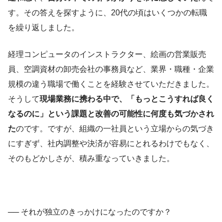
す。その答えを探すように、20代の頃はいくつかの転職
を繰り返しました。
経理コンピュータのインストラクター、
絵画の営業販売
員、空調資材の
卸売会社の事務
員
など、
業界・職種・企業
規模の違う職場で働くことを経験させていただきました。
そうして
現場業務に携わる
中で、「もっとこうすれば良く
なるのに」という
課題と
改善
の可能性
に何度も気づかされ
た
のです。ですが、組織の一社員という立場
からの気づき
にすぎず、社内調整や決済が容易にとれるわけでもなく、
そのもどかしさが、積み重なっていきました。
── それが独立のきっかけになったのですか？