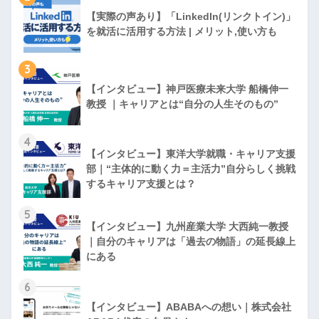
【実際の声あり】「LinkedIn(リンクトイン)」
を就活に活用する方法 | メリット,使い方も
3
【インタビュー】神戸医療未来大学 船橋伸一
教授 ｜キャリアとは“自分の人生そのもの”
4
【インタビュー】東洋大学就職・キャリア支援
部｜“主体的に動く力＝主活力”自分らしく挑戦
するキャリア支援とは？
5
【インタビュー】九州産業大学 大西純一教授
｜自分のキャリアは「過去の物語」の延長線上
にある
6
【インタビュー】ABABAへの想い｜株式会社