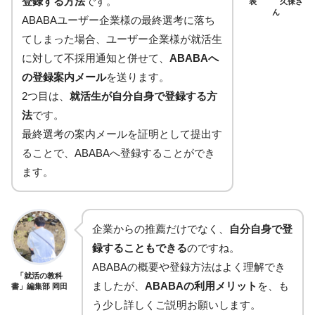
登録する方法
です。
表 久保さ
ん
ABABAユーザー企業様の最終選考に落ち
てしまった場合、ユーザー企業様が就活生
に対して不採用通知と併せて、
ABABAへ
の登録案内メール
を送ります。
2つ目は、
就活生が自分自身で登録する方
法
です。
最終選考の案内メールを証明として提出す
ることで、ABABAへ登録することができ
ます。
企業からの推薦だけでなく、
自分自身で登
録することもできる
のですね。
ABABAの概要や登録方法はよく理解でき
「就活の教科
ましたが、
ABABAの利用メリット
を、も
書」編集部 岡田
う少し詳しくご説明お願いします。