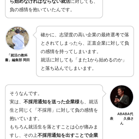
ら始めなければならない就活
に対しても、
負の感情を抱いていたんです。
確かに、志望度の高い企業の最終選考で落
とされてしまったら、正直企業に対して負
の感情を持ってしまいます。
「就活の教科
就活に対しても「また1から始めるのか」
書」編集部 岡田
と落ち込んでしまいます。
そうなんです。
実は、
不採用通知を送った企業様
も、就活
生と同じく「不採用」に対して負の感情を
ABABA代
抱いています。
表 久保さ
ん
もちろん就活生を落とすことは心が痛みま
すし、その上
不採用通知を出すことで企業