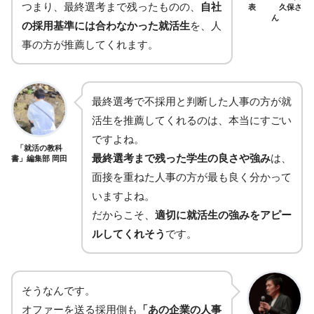
つまり、最終選考まで残ったものの、
自社
表 久保さ
ん
の採用基準には合わなかった就活生
を、人
事の方が推薦してくれます。
最終選考で不採用と判断した人事の方が就
活生を推薦してくれるのは、本当にすごい
ですよね。
「就活の教科
最終選考まで残った学生の良さや強み
は、
書」編集部 岡田
面接を重ねた人事の方が最も良く分かって
いますよね。
だからこそ、
適切に就活生の強みをアピー
ルしてくれそう
です。
そうなんです。
オファーを送る採用側も
「あの企業の人事