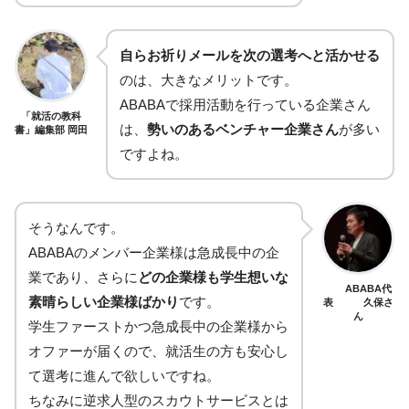
自らお祈りメールを次の選考へと活かせる
のは、大きなメリットです。
ABABAで採用活動を行っている企業さん
「就活の教科
は、
勢いのあるベンチャー企業さん
が多い
書」編集部 岡田
ですよね。
そうなんです。
ABABAのメンバー企業様は急成長中の企
業であり、さらに
どの企業様も学生想いな
ABABA代
素晴らしい企業様ばかり
です。
表 久保さ
ん
学生ファーストかつ急成長中の企業様から
オファーが届くので、就活生の方も安心し
て選考に進んで欲しいですね。
ちなみに逆求人型のスカウトサービスとは