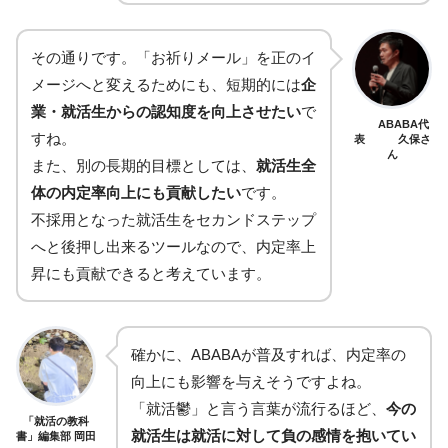
その通りです。「お祈りメール」を正のイ
メージへと変えるためにも、短期的には
企
業・就活生からの認知度を向上させたい
で
ABABA代
すね。
表 久保さ
ん
また、別の長期的目標としては、
就活生全
体の内定率向上にも貢献したい
です。
不採用となった就活生をセカンドステップ
へと後押し出来るツールなので、内定率上
昇にも貢献できると考えています。
確かに、ABABAが普及すれば、内定率の
向上にも影響を与えそうですよね。
「就活鬱」と言う言葉が流行るほど、
今の
「就活の教科
就活生は就活に対して負の感情を抱いてい
書」編集部 岡田