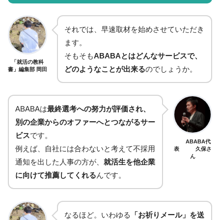
それでは、早速取材を始めさせていただき
ます。
そもそも
ABABAとはどんなサービスで、
「就活の教科
どのようなことが出来る
のでしょうか。
書」編集部 岡田
ABABAは
最終選考への努力が評価され、
別の企業からのオファーへとつながるサー
ビス
です。
ABABA代
例えば、自社には合わないと考えて不採用
表 久保さ
ん
通知を出した人事の方が、
就活生を他企業
に向けて推薦してくれる
んです。
なるほど。いわゆる
「お祈りメール」を送