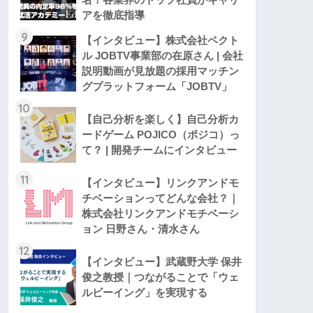
アを徹底指導
9
【インタビュー】株式会社ベクト
ル JOBTV事業部の在原さん | 会社
説明動画が見放題の採用マッチン
グプラットフォーム「JOBTV」
10
【自己分析を楽しく】自己分析カ
ードゲーム POJICO（ポジコ）っ
て？ | 開発チームにインタビュー
11
【インタビュー】リンクアンドモ
チベーションってどんな会社？｜
株式会社リンクアンドモチベーシ
ョン 日野さん・清水さん
12
【インタビュー】武蔵野大学 保井
俊之教授｜つながることで「ウェ
ルビーイング」を実現する