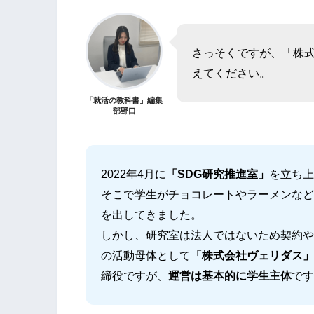
さっそくですが、「株
えてください。
「就活の教科書」編集
部野口
2022年4月に
「SDG研究推進室」
を立ち上
そこで学生がチョコレートやラーメンなど
を出してきました。
しかし、研究室は法人ではないため契約や
の活動母体として
「株式会社ヴェリダス」
締役ですが、
運営は基本的に学生主体
です