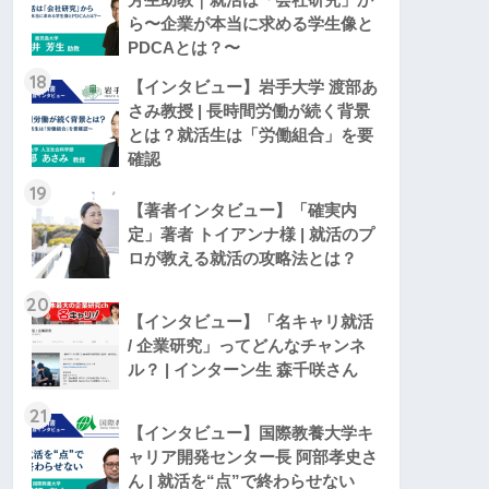
ら〜企業が本当に求める学生像と
PDCAとは？〜
18
【インタビュー】岩手大学 渡部あ
さみ教授 | 長時間労働が続く背景
とは？就活生は「労働組合」を要
確認
19
【著者インタビュー】「確実内
定」著者 トイアンナ様 | 就活のプ
ロが教える就活の攻略法とは？
20
【インタビュー】「名キャリ就活
/ 企業研究」ってどんなチャンネ
ル？ | インターン生 森千咲さん
21
【インタビュー】国際教養大学キ
ャリア開発センター長 阿部孝史さ
ん | 就活を“点”で終わらせない