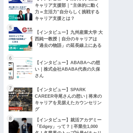
キャリア支援部｜“主体的に動く
力＝主活力”自分らしく挑戦する
キャリア支援とは？
5
【インタビュー】九州産業大学 大
西純一教授｜自分のキャリアは
「過去の物語」の延長線上にある
6
【インタビュー】ABABAへの想
い｜株式会社ABABA代表の久保
さん
7
【インタビュー】SPARK
CAREER寺尾さんの想い | 将来の
キャリアを見据えたカウンセリン
グ
8
【インタビュー】就活アカデミー
「Edgey」って？ | 卒業生1,000
名！各業界のトップ社員がキャリ