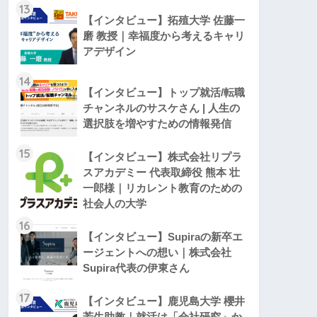
13
【インタビュー】拓殖大学 佐藤一
磨 教授｜幸福度から考えるキャリ
アデザイン
14
【インタビュー】トップ就活/転職
チャンネルのサスケさん | 人生の
選択肢を増やすための情報発信
15
【インタビュー】株式会社リプラ
スアカデミー 代表取締役 ​熊本 壮
一郎様｜リカレント教育のための
社会人の大学
16
【インタビュー】Supiraの新卒エ
ージェントへの想い｜株式会社
Supira代表の伊東さん
17
【インタビュー】鹿児島大学 櫻井
芳生助教｜就活は「会社研究」か