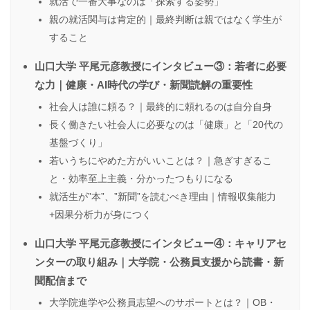
就活で一番大事なのは「探索する姿勢」
親の就活関与は肯定的｜最終判断は親ではなく学生が
すること
山口大学 平尾元彦教授にインタビュー③：若者に必要
な力｜健康・AI時代の学び・新聞読解の重要性
社会人は誰に頼る？｜最終的に頼れるのは自分自身
長く働きたい社会人に必要なのは「健康」と「20代の
基盤づくり」
若いうちにやめた方がいいことは？｜急ぎすぎるこ
と・効率至上主義・分かったつもりになる
就活生が”本”、”新聞”を読むべき理由｜情報収集能力
+因果分析力が身につく
山口大学 平尾元彦教授にインタビュー④：キャリアセ
ンターの取り組み｜大学院・公務員支援から読書・新
聞配信まで
大学院進学や公務員志望へのサポートとは？｜OB・