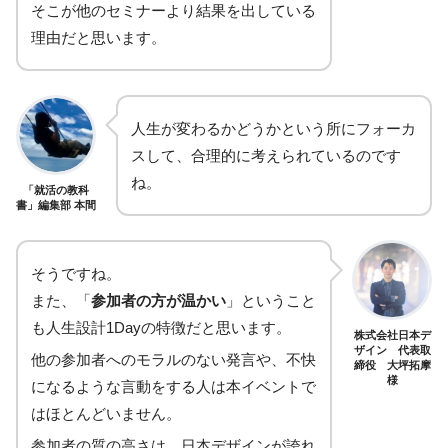
そこが他のセミナーより結果を出している
理由だと思います。
人生が変わるかどうかという所にフォーカ
スして、合理的に考えられているのです
ね。
「就活の教科
書」編集部 本間
そうですね。
また、「
参加者の方が温かい
」ということ
も人生設計1Dayの特徴だと思います。
株式会社日本デ
ザイン 代表取
他の参加者へのモラルのない発言や、不快
締役 大坪拓摩
様
になるような言動をする人は本イベントで
はほとんどいません。
参加者の質の高さは、日本デザインが誇れ