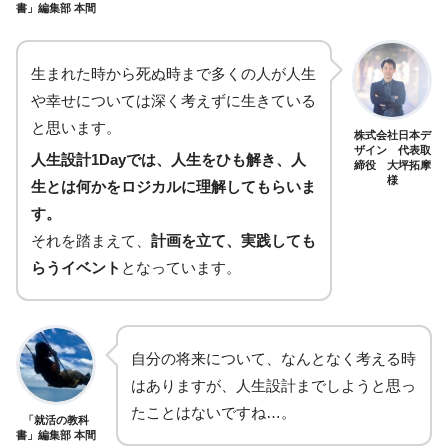
書」編集部 本間
生まれた時から死ぬ時まで多くの人が人生
や幸せについては深く考えずに生きている
と思います。
株式会社日本デ
ザイン 代表取
人生設計1Dayでは、人生をひも解き、人
締役 大坪拓摩
様
生とは何かをロジカルに理解してもらいま
す。
それを踏まえて、
計画を立て、実践しても
らうイベント
となっています。
自分の将来について、なんとなく考える時
はありますが、人生設計までしようと思っ
たことはないですね…。
「就活の教科
書」編集部 本間