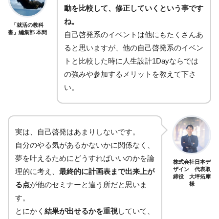
動を比較して、修正していくという事です
ね。
「就活の教科
書」編集部 本間
自己啓発系のイベントは他にもたくさんあ
ると思いますが、他の自己啓発系のイベン
トと比較した時に人生設計1Dayならでは
の強みや参加するメリットを教えて下さ
い。
実は、自己啓発はあまりしないです。
自分のやる気があるかないかに関係なく、
夢を叶えるためにどうすればいいのかを論
株式会社日本デ
ザイン 代表取
理的に考え、
最終的に計画表まで出来上が
締役 大坪拓摩
る点
が他のセミナーと違う所だと思いま
様
す。
とにかく
結果が出せるかを重視
していて、