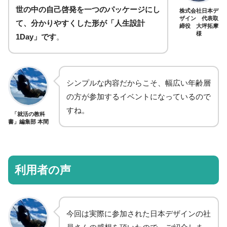
世の中の自己啓発を一つのパッケージにし
株式会社日本デ
ザイン 代表取
て、分かりやすくした形が「人生設計
締役 大坪拓摩
様
1Day」です
。
シンプルな内容だからこそ、幅広い年齢層
の方が参加するイベントになっているので
すね。
「就活の教科
書」編集部 本間
利用者の声
今回は実際に参加された日本デザインの社