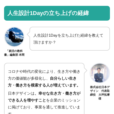
人生設計1Dayの立ち上げの経緯
人生設計1Dayを立ち上げた経緯を教えて
頂けますか？
「就活の教科
書」編集部 本間
コロナや時代の変化により、生き方や働き
方の価値観が多様化し、
自分らしい生き
方・働き方を模索する人が増えています。
株式会社日本デ
ザイン 代表取
日本デザインは
、幸せな生き方・働き方が
締役 大坪拓摩
様
できる人を増やすこと
を企業のミッション
に掲げており、事業を通して推進していま
す。