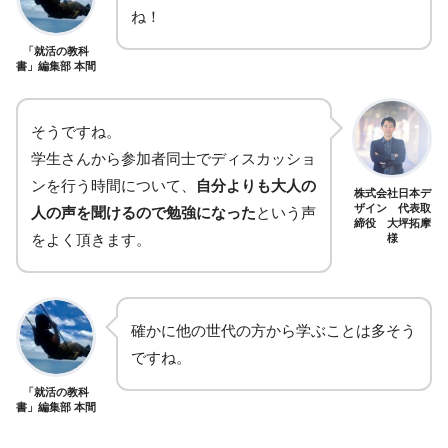
ね！
「就活の教科
書」編集部 本間
そうですね。
学生さんから参加者同士でディスカッショ
ンを行う時間について、
自分よりも大人の
株式会社日本デ
ザイン 代表取
人の声を聞けるので勉強になった
という声
締役 大坪拓摩
をよく頂きます。
様
確かに他の世代の方から学ぶことは多そう
ですね。
「就活の教科
書」編集部 本間