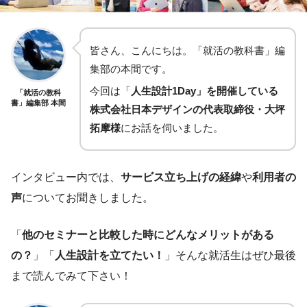
皆さん、こんにちは。「就活の教科書」編
集部の本間です。
今回は「
人生設計1Day」を開催している
「就活の教科
書」編集部 本間
株式会社日本デザインの代表取締役・大坪
拓摩様
にお話を伺いました。
インタビュー内では、
サービス立ち上げの経緯
や
利用者の
声
についてお聞きしました。
「
他のセミナーと比較した時にどんなメリットがある
の？
」「
人生設計を立てたい！
」そんな就活生はぜひ最後
まで読んでみて下さい！