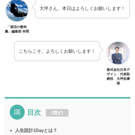
大坪さん、本日はよろしくお願いします！
「就活の教科
書」編集部 本間
こちらこそ、よろしくお願いします！
株式会社日本デ
ザイン 代表取
締役 大坪拓摩
様
目次
[
隠す
]
人生設計1Dayとは？