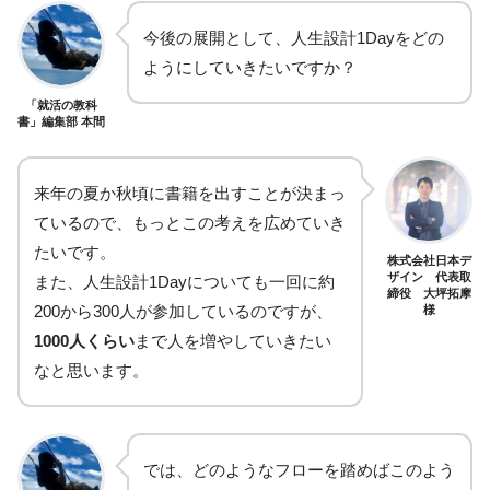
今後の展開として、人生設計1Dayをどの
ようにしていきたいですか？
「就活の教科
書」編集部 本間
来年の夏か秋頃に書籍を出すことが決まっ
ているので、もっとこの考えを広めていき
たいです。
株式会社日本デ
ザイン 代表取
また、人生設計1Dayについても一回に約
締役 大坪拓摩
200から300人が参加しているのですが、
様
1000人くらい
まで人を増やしていきたい
なと思います。
では、どのようなフローを踏めばこのよう