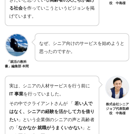
役 中島様
る社会
を作っていこうというビジョンを掲
げています。
なぜ、シニア向けのサービスを始めようと
思ったのですか。
「就活の教科
書」編集部 本間
実は、シニアの人材サービスを行う前に
IT 事業
を行っていました。
その中でクライアントさんが 「
若い人で
株式会社シニア
ジョブ代表取締
はなく、シニアの経験を活かして力を借り
役 中島様
たい
」という企業側のシニアの声と
高齢者
の「
なかなか 就職がうまくいかない
」と