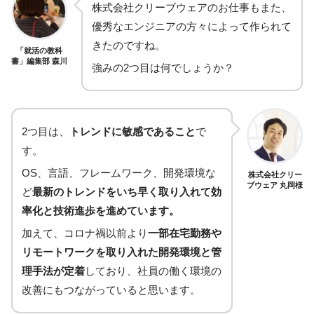
株式会社クリーブウェアのお仕事もまた、
優秀なエンジニアの方々によって作られて
きたのですね。
「就活の教科
書」編集部 森川
強みの2つ目は何でしょうか？
2つ目は、
トレンドに敏感であること
で
す。
OS、言語、フレームワーク、開発環境な
株式会社クリー
ブウェア 丸岡様
ど
最新のトレンドをいち早く取り入れて効
率化と技術進歩を進めています。
加えて、コロナ禍以前より
一部在宅勤務や
リモートワークを取り入れた開発環境と管
理手法が定着
しており、社員の働く環境の
改善にもつながっていると思います。