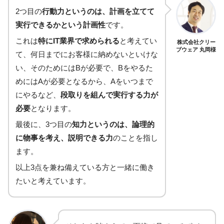
2つ目の
行動力というのは、計画を立てて
実行できるかという計画性
です。
これは
特にIT業界で求められる
と考えてい
株式会社クリー
ブウェア 丸岡様
て、何日までにお客様に納めないといけな
い、そのためにはBが必要で、Bをやるた
めにはAが必要となるから、Aをいつまで
にやるなど、
段取りを組んで実行する力が
必要
となります。
最後に、3つ目の
知力というのは、論理的
に物事を考え、説明できる力
のことを指し
ます。
以上3点を兼ね備えている方と一緒に働き
たいと考えています。