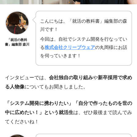
こんにちは。「就活の教科書」編集部の森
川です！
今回は、自社でシステム開発を行なってい
「就活の教科
書」編集部 森川
る
株式会社クリーブウェア
の丸岡様にお話
を伺っていきます！
インタビューでは、
会社独自の取り組み
や
新卒採用で求め
る人物像
についてもお聞きしました。
「システム開発に携わりたい」「自分で作ったものを世の
中に広めたい！」という就活生
は、ぜひ最後まで読んでみ
てくださいね！