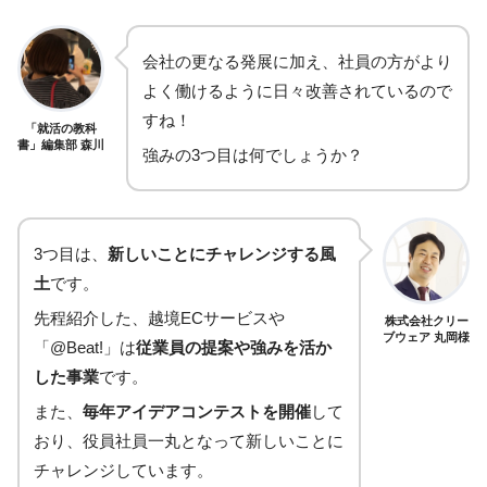
会社の更なる発展に加え、社員の方がより
よく働けるように日々改善されているので
すね！
「就活の教科
書」編集部 森川
強みの3つ目は何でしょうか？
3つ目は、
新しいことにチャレンジする風
土
です。
先程紹介した、越境ECサービスや
株式会社クリー
ブウェア 丸岡様
「@Beat!」は
従業員の提案や強みを活か
した事業
です。
また、
毎年アイデアコンテストを開催
して
おり、役員社員一丸となって新しいことに
チャレンジしています。