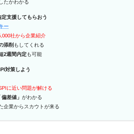
したかわかる
内定支援してもらおう
キー
5,000社から企業紹介
の添削
もしてくれる
短2週間内定
も可能
PI対策しよう
SPIに近い問題が解ける
「
偏差値」
がわかる
見た企業からスカウトが来る