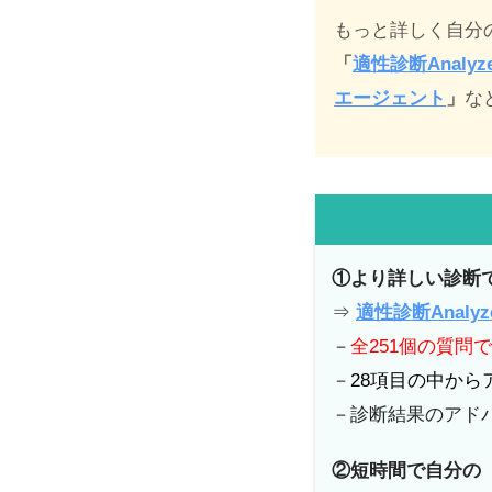
もっと詳しく自分
「
適性診断Analyz
エージェント
」
な
①より詳しい診断
⇒
適性診断Analyz
－
全251個の質問
－
28項目の中か
－診断結果のアド
②短時間で自分の