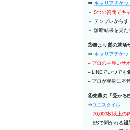
⇒
キャリアチケッ
－
5つの質問でキ
－ テンプレから
す
－ 診断結果を見た
③量より質の就活
⇒
キャリアチケッ
– プロの手厚いサ
– LINEでいつでも
– プロが親身に本
④先輩の「受かるE
⇒
ユニスタイル
－
70,000枚以上
－ESで聞かれる
設