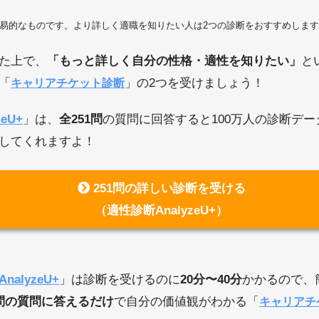
簡易的なものです。より詳しく適職を知りたい人は2つの診断をおすすめしま
た上で、
「もっと詳しく自分の性格・適性を知りたい」
と
「
」の2つを受けましょう！
キャリアチケット診断
eU+
」は、
全251問
の質問に回答すると100万人の診断デ
してくれますよ！
251問の詳しい診断を受ける
（適性診断AnalyzeU+）
nalyzeU+
」は診断を受けるのに
20分〜40分
かかるので、
問の質問に答えるだけ
で自分の価値観がわかる「
キャリアチ