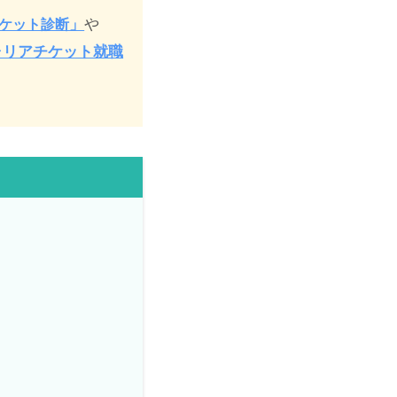
」
や
ケット診断
ャリアチケット就職