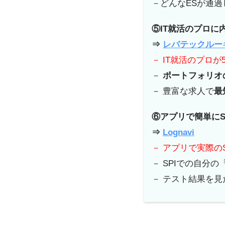
－どんなESが通過
⑤IT就活のプロに
⇒
レバテックルー
－ IT就活のプロが
－
ポートフォリオ
－ 豊富な求人で
最
⑥アプリで簡単にS
⇒
Lognavi
－ アプリで実際の
－ SPIでの自分の
－ テスト結果を