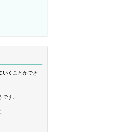
ていく
ことができ
うです。
！