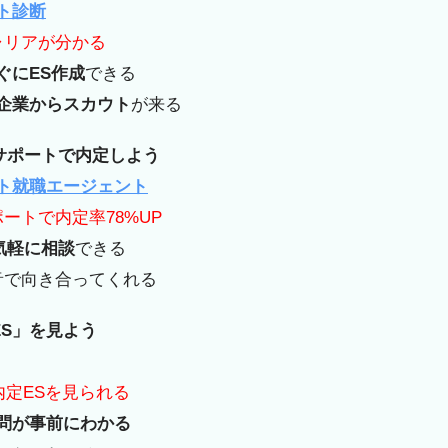
ト診断
ャリアが分かる
ぐにES作成
できる
企業からスカウト
が来る
サポートで
内定しよう
ト就職エージェント
ポートで内定率78%UP
気軽に相談
できる
音で向き合ってくれる
S」を見よう
の内定ESを見られる
問が事前にわかる