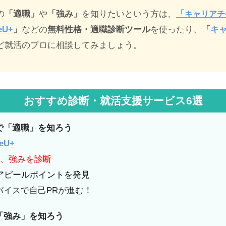
の
「適職」
や
「強み」
を知りたいという方は、
「
キャリアチ
eU+
」
などの
無料性格・適職診断ツール
を使ったり、
「
キ
ど就活のプロに相談してみましょう。
おすすめ診断・就活支援サービス6選
で「適職」を知ろう
eU+
で、強みを診断
らアピールポイントを発見
バイスで自己PRが進む！
「強み」を知ろう