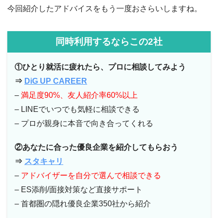
今回紹介したアドバイスをもう一度おさらいしますね。
同時利用するならこの2社
①ひとり就活に疲れたら、プロに相談してみよう
⇒
DiG UP
CAREER
–
満足度90%、友人紹介率60%以上
– LINEでいつでも気軽に相談できる
– プロが親身に本音で向き合ってくれる
②あなたに合った優良企業を紹介してもらおう
⇒
スタキャリ
–
アドバイザーを自分で選んで相談できる
– ES添削/面接対策など直接サポート
– 首都圏の隠れ優良企業350社から紹介