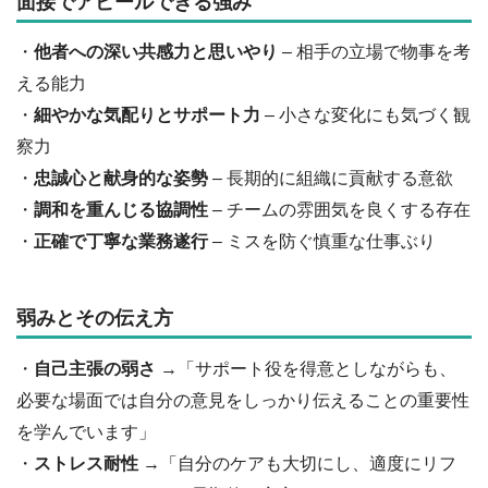
面接でアピールできる強み
・
他者への深い共感力と思いやり
– 相手の立場で物事を考
える能力
・
細やかな気配りとサポート力
– 小さな変化にも気づく観
察力
・
忠誠心と献身的な姿勢
– 長期的に組織に貢献する意欲
・
調和を重んじる協調性
– チームの雰囲気を良くする存在
・
正確で丁寧な業務遂行
– ミスを防ぐ慎重な仕事ぶり
弱みとその伝え方
・
自己主張の弱さ
→「サポート役を得意としながらも、
必要な場面では自分の意見をしっかり伝えることの重要性
を学んでいます」
・
ストレス耐性
→「自分のケアも大切にし、適度にリフ