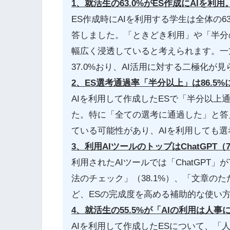
1、就活生の63.0%がES作成にAIを利
ES作成時にAIを利用する学生は全体の63
答しました。「ときどき利用」や「半分
幅広く浸透していると考えられます。一
37.0%おり、AI活用に対する二極化が
2、ES選考通過率「半分以上」は86.5
AIを利用して作成したESで「半分以上通
た。特に「全ての選考に通過した」と答え
ている可能性があり、AIを利用しても
3、利用AIツールのトップはChatGPT
利用されたAIツールでは「ChatGPT」
法のチェック」（38.1%）、「文章のたた
ど、ESの完成度を高める補助的な使い
4、就活生の55.5%が「AIの利用は人
AIを利用して作成したESについて、「人