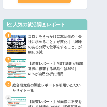
人気の就活調査レポート
1
コロナをきっかけに就活生の「会
社に求めること」が変化｜「興味
のある分野で仕事をすること」が
約16％減
2
【調査レポート】MBTI診断が職業
選択に影響する就活生は39% |
61%が自己分析に活用
3
総合研究所の調査レポートを引用いただい
たサイト一覧
4
【調査レポート】AI面接に不安を
感じる就活生は64％ | 評価基準や