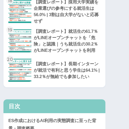
18
【調査レポート】採用大学実績を
企業選びの参考にする就活生は
56.0% | 3割は自大学がないと応募
せず
19
【調査レポート】就活生の61.7％
がLINEオープンチャットを「危
険」と認識｜うち就活生の30.2％
がLINEオープンチャットを利用
20
【調査レポート】長期インターン
が就活で有利と思う学生は64.1% |
33.2％が無給でも参加したい
目次
ES作成におけるAI利用の実態調査に至った背
景・調査概要