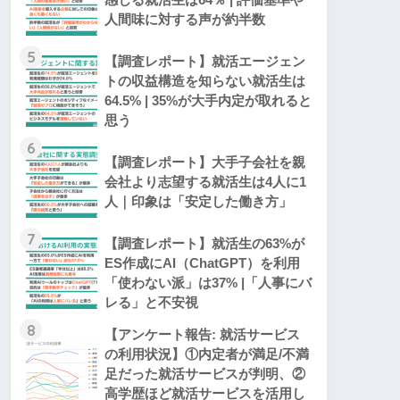
人間味に対する声が約半数
5
【調査レポート】就活エージェン
トの収益構造を知らない就活生は
64.5% | 35%が大手内定が取れると
思う
6
【調査レポート】大手子会社を親
会社より志望する就活生は4人に1
人｜印象は「安定した働き方」
7
【調査レポート】就活生の63%が
ES作成にAI（ChatGPT）を利用
「使わない派」は37% |「人事にバ
レる」と不安視
8
【アンケート報告: 就活サービス
の利用状況】①内定者が満足/不満
足だった就活サービスが判明、②
高学歴ほど就活サービスを活用し