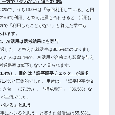
用。一方で「使わない」派も37.0%
.0%で、うち13.0%は「毎回利用している」と回
のESで利用」と答えた層も合わせると、活用は
方で「利用したことがない」と答えた学生も
見られます。
%に。AI活用は選考結果にも寄与
過した」と答えた就活生は86.5%にのぼりまし
た人は21.4%で、AI活用が合格にも影響を与え
選考通過率は低下しないと見られます。
（71.4%）。目的は「誤字脱字チェック」が最多
が71.4%と圧倒的でした。用途は、「誤字脱字や文
き台」（37.3%）、「構成整理」（36.5%）な
方が主流でした。
事にバレる」と思う
事にバレると思う」と答えた就活生は55.5%に