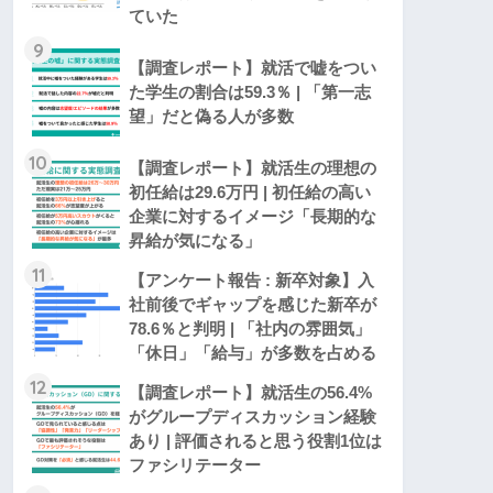
ていた
9
【調査レポート】就活で嘘をつい
た学生の割合は59.3％ | 「第一志
望」だと偽る人が多数
10
【調査レポート】就活生の理想の
初任給は29.6万円 | 初任給の高い
企業に対するイメージ「長期的な
昇給が気になる」
11
【アンケート報告 : 新卒対象】入
社前後でギャップを感じた新卒が
78.6％と判明 | 「社内の雰囲気」
「休日」「給与」が多数を占める
12
【調査レポート】就活生の56.4%
がグループディスカッション経験
あり | 評価されると思う役割1位は
ファシリテーター