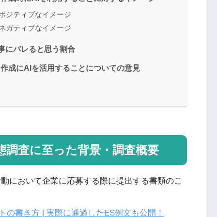
るポジティブなイメージ
るネガティブなイメージ
人事にバレると思う割合
S作成にAIを活用することについての意見
実態調査に至った背景・調査概要
活動において企業に応募する際に提出する書類のこ
の書き方 | 実際に通過したES例文も公開！