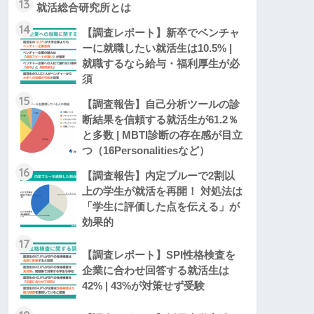
13
就活総合研究所とは
14
【調査レポート】新卒でベンチャ
ーに就職したい就活生は10.5% |
就職するなら給与・福利厚生が必
須
15
【調査報告】自己分析ツールの診
断結果を信頼する就活生が61.2％
と多数 | MBTI診断の存在感が目立
つ（16Personalitiesなど）
16
【調査報告】内定ブルーで2割以
上の学生が就活を再開！ 対処法は
「学生に評価した点を伝える」が
効果的
17
【調査レポート】SPI性格検査を
企業に合わせ回答する就活生は
42% | 43%が対策せず受験