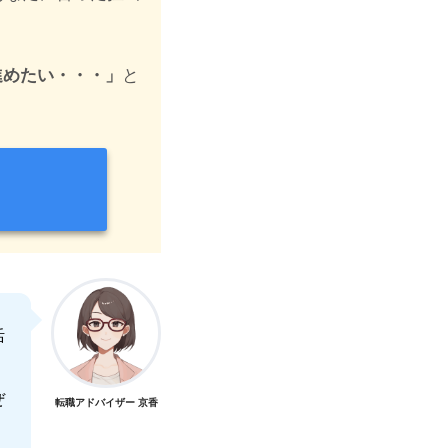
進めたい・・・」
と
活
ぜ
転職アドバイザー 京香