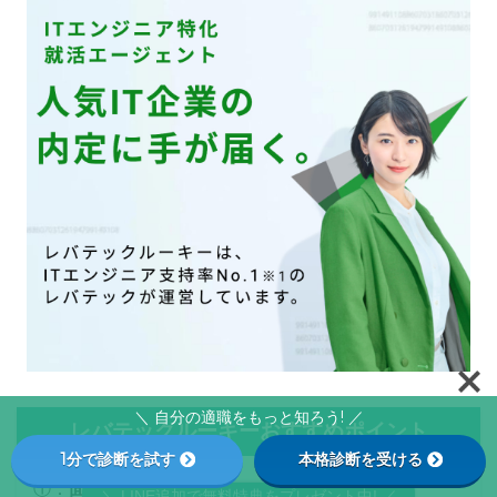
＼ 自分の適職をもっと知ろう! ／
レバテックルーキーおすすめポイント
1分で診断を試す
本格診断を受ける
①：
面接を通過するテクニック
が分かる
＼ LINE追加で無料特典をプレゼント中! ／