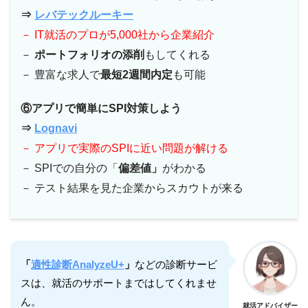
⇒
レバテックルーキー
－ IT就活のプロが5,000社から企業紹介
－
ポートフォリオの添削
もしてくれる
－ 豊富な求人で
最短2週間内定
も可能
⑥アプリで簡単にSPI対策しよう
⇒
Lognavi
－ アプリで実際のSPIに近い問題が解ける
－ SPIでの自分の「
偏差値」
がわかる
－ テスト結果を見た企業からスカウトが来る
「
適性診断AnalyzeU+
」
などの診断サービ
スは、就活のサポートまではしてくれませ
ん。
就活アドバイザー