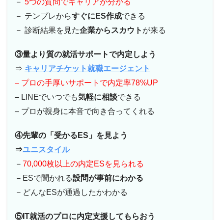
－
5つの質問でキャリアが分かる
－ テンプレから
すぐにES作成
できる
－ 診断結果を見た
企業からスカウト
が来る
③量より質の就活サポートで
内定しよう
⇒
キャリアチケット就職エージェント
– プロの手厚いサポートで内定率78%UP
– LINEでいつでも
気軽に相談
できる
– プロが親身に本音で向き合ってくれる
④先輩の「受かるES」を見よう
⇒
ユニスタイル
－
70,000枚以上の内定ESを見られる
－ESで聞かれる
設問が事前にわかる
－どんなESが通過したかわかる
⑤IT就活のプロに内定支援してもらおう