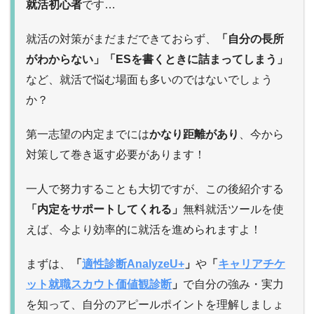
就活初心者
です…
就活の対策がまだまだできておらず、
「自分の長所
がわからない」「ESを書くときに詰まってしまう」
など、就活で悩む場面も多いのではないでしょう
か？
第一志望の内定までには
かなり距離があり
、今から
対策して巻き返す必要があります！
一人で努力することも大切ですが、この後紹介する
「内定をサポートしてくれる」
無料就活ツールを使
えば、今より効率的に就活を進められますよ！
まずは、
「
適性診断AnalyzeU+
」
や
「
キャリアチケ
ット就職スカウト価値観診断
」
で自分の強み・実力
を知って、自分のアピールポイントを理解しましょ