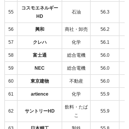
コスモエネルギー
55
石油
56.3
HD
56
興和
商社・卸売
56.2
57
クレハ
化学
56.1
58
富士通
総合電機
56.0
59
NEC
総合電機
56.0
60
東京建物
不動産
56.0
61
artience
化学
55.9
飲料・たば
62
サントリーHD
55.9
こ
63
日本精工
製鉄
55.8