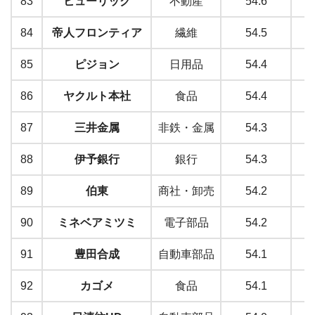
83
ヒューリック
不動産
54.6
84
帝人フロンティア
繊維
54.5
85
ピジョン
日用品
54.4
86
ヤクルト本社
食品
54.4
87
三井金属
非鉄・金属
54.3
88
伊予銀行
銀行
54.3
89
伯東
商社・卸売
54.2
90
ミネベアミツミ
電子部品
54.2
91
豊田合成
自動車部品
54.1
92
カゴメ
食品
54.1