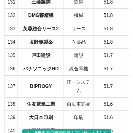
131
三菱製鋼
鉄鋼
51.8
132
DMG森精機
機械
51.8
133
芙蓉総合リース2
リース
51.8
134
塩野義製薬
医薬品
51.8
135
戸田建設
建設
51.7
136
パナソニックHD
総合電機
51.7
IT・システ
137
BIPROGY
51.7
ム
138
住友電気工業
自動車部品
51.6
139
大日本印刷
印刷
51.6
140
本田技研工業
自動車
51.5
＼ LINE追加で無料特典をプレゼント中! ／