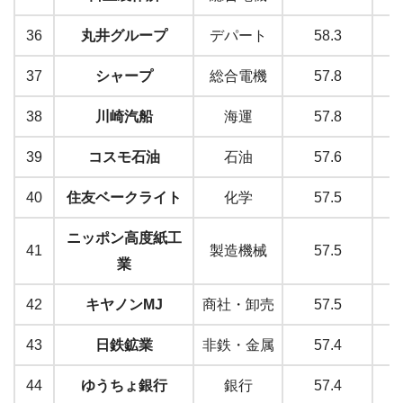
36
丸井グループ
デパート
58.3
37
シャープ
総合電機
57.8
38
川崎汽船
海運
57.8
39
コスモ石油
石油
57.6
40
住友ベークライト
化学
57.5
ニッポン高度紙工
41
製造機械
57.5
業
42
キヤノンMJ
商社・卸売
57.5
43
日鉄鉱業
非鉄・金属
57.4
44
ゆうちょ銀行
銀行
57.4