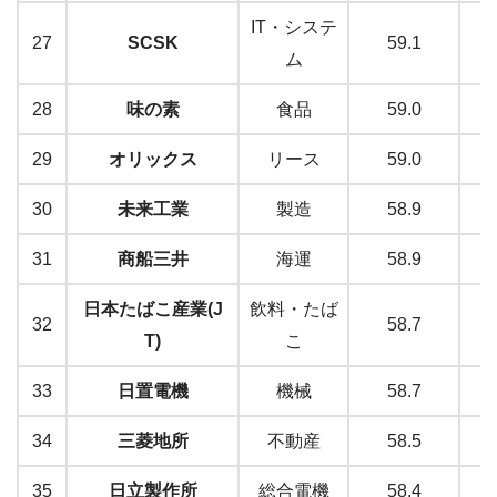
IT・システ
27
SCSK
59.1
ム
28
味の素
食品
59.0
29
オリックス
リース
59.0
30
未来工業
製造
58.9
31
商船三井
海運
58.9
日本たばこ産業(J
飲料・たば
32
58.7
T)
こ
33
日置電機
機械
58.7
34
三菱地所
不動産
58.5
35
日立製作所
総合電機
58.4