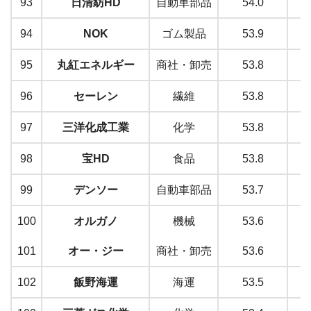
93
日清紡HD
自動車部品
54.0
94
NOK
ゴム製品
53.9
95
丸紅エネルギー
商社・卸売
53.8
96
セーレン
繊維
53.8
97
三洋化成工業
化学
53.8
98
宝HD
食品
53.8
99
デンソー
自動車部品
53.7
100
オルガノ
機械
53.6
101
オー・ジー
商社・卸売
53.6
102
飯野海運
海運
53.5