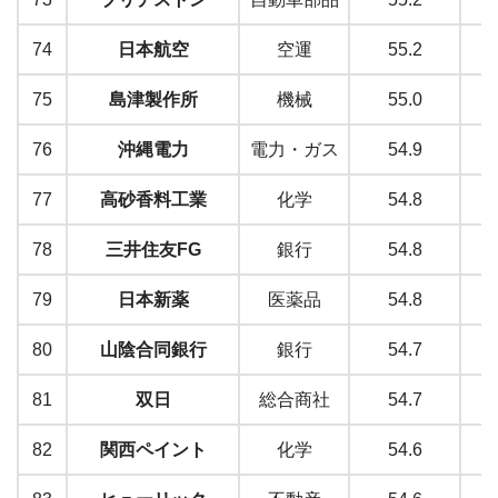
74
日本航空
空運
55.2
75
島津製作所
機械
55.0
76
沖縄電力
電力・ガス
54.9
77
高砂香料工業
化学
54.8
78
三井住友FG
銀行
54.8
79
日本新薬
医薬品
54.8
80
山陰合同銀行
銀行
54.7
81
双日
総合商社
54.7
82
関西ペイント
化学
54.6