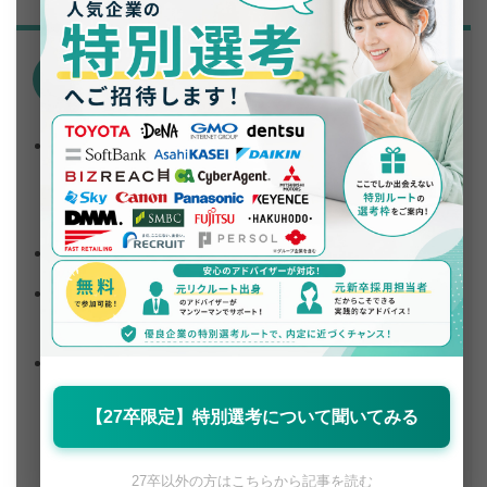
目次
「隠れ優良企業・ホワイト企業」について
隠れ優良企業・隠れホワイト企業とは？
ホワイト企業の特徴
ホワイト優良企業ランキングTOP638
【みんなが知らない超優良企業も】隠れ優良・ホワイ
ト企業ランキング一覧TOP100
【条件別】ホワイト企業ランキング一覧
3年後離職率編
【27卒限定】特別選考について聞いてみる
有給休暇取得率編
管理職女性比率編
残業時間が少ない高年収企業編
27卒以外の方はこちらから記事を読む