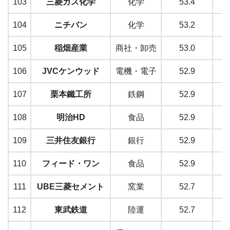
103
三菱ガス化学
化学
53.4
104
ニチバン
化学
53.2
105
稲畑産業
商社・卸売
53.0
106
JVCケンウッド
電機・電子
52.9
107
栗本鐵工所
鉄鋼
52.9
108
明治HD
食品
52.9
109
三井住友銀行
銀行
52.9
110
フィード・ワン
食品
52.9
111
UBE三菱セメント
窯業
52.7
112
東武鉄道
陸運
52.7