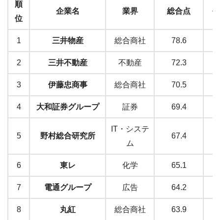
順
企業名
業界
総合点
平
位
1
三井物産
総合商社
78.6
2
三井不動産
不動産
72.3
3
伊藤忠商事
総合商社
70.5
4
大和証券グループ
証券
69.4
IT・システ
5
野村総合研究所
67.4
ム
6
東レ
化学
65.1
7
電通グループ
広告
64.2
8
丸紅
総合商社
63.9