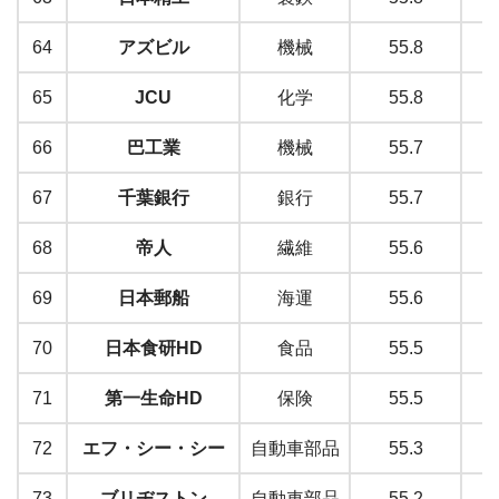
64
アズビル
機械
55.8
65
JCU
化学
55.8
66
巴工業
機械
55.7
67
千葉銀行
銀行
55.7
68
帝人
繊維
55.6
69
日本郵船
海運
55.6
70
日本食研HD
食品
55.5
71
第一生命HD
保険
55.5
72
エフ・シー・シー
自動車部品
55.3
73
ブリヂストン
自動車部品
55.2