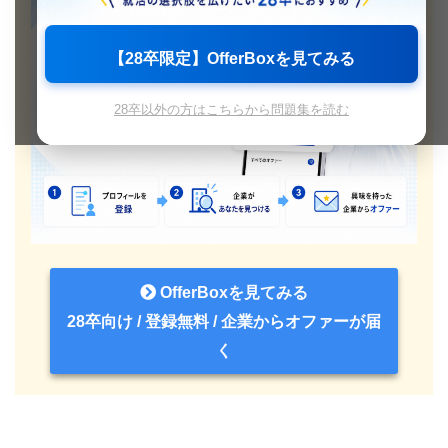
【28卒限定】OfferBoxを見てみる
28卒以外の方はこちらから問題集を読む
OfferBoxを見てみる
28卒向け / 登録無料 / 企業からオファーが届
く