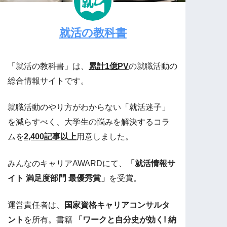
就活の教科書
「就活の教科書」は、
累計1億PV
の就職活動の
総合情報サイトです。
就職活動のやり方がわからない「就活迷子」
を減らすべく、大学生の悩みを解決するコラ
ムを
2,400記事以上
用意しました。
みんなのキャリアAWARDにて、
「就活情報サ
イト 満足度部門 最優秀賞」
を受賞。
運営責任者は、
国家資格キャリアコンサルタ
ント
を所有。書籍
「ワークと自分史が効く! 納