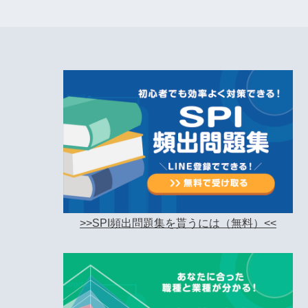
>>SPI頻出問題集を貰うには（無料）<<